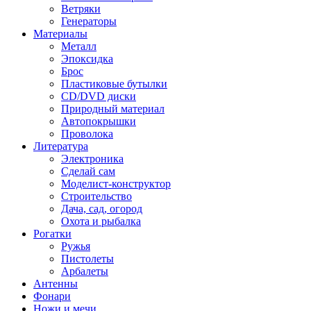
Ветряки
Генераторы
Материалы
Металл
Эпоксидка
Брос
Пластиковые бутылки
CD/DVD диски
Природный материал
Автопокрышки
Проволока
Литература
Электроника
Сделай сам
Моделист-конструктор
Строительство
Дача, сад, огород
Охота и рыбалка
Рогатки
Ружья
Пистолеты
Арбалеты
Антенны
Фонари
Ножи и мечи