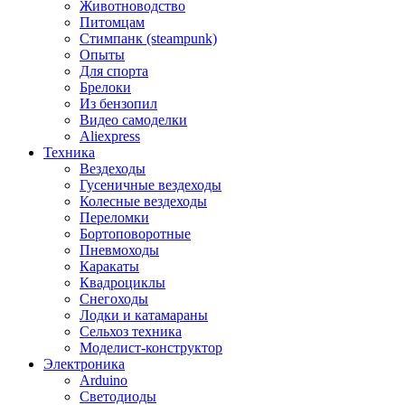
Животноводство
Питомцам
Стимпанк (steampunk)
Опыты
Для спорта
Брелоки
Из бензопил
Видео самоделки
Aliexpress
Техника
Вездеходы
Гусеничные вездеходы
Колесные вездеходы
Переломки
Бортоповоротные
Пневмоходы
Каракаты
Квадроциклы
Снегоходы
Лодки и катамараны
Сельхоз техника
Моделист-конструктор
Электроника
Arduino
Светодиоды