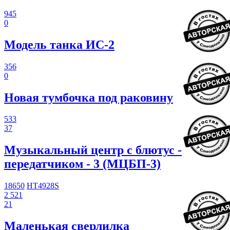
945
0
Модель танка ИС-2
356
0
Новая тумбочка под раковину
533
37
Музыкальный центр с блютус -
передатчиком - 3 (МЦБП-3)
18650
HT4928S
2 521
21
Маленькая сверлилка