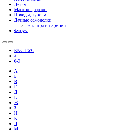
Детям
Мангалы, грили
Походы, туризм
Дачные самоделки
Теплицы и парники
Форум
ENG
РУС
#
0-9
А
Б
В
Г
Д
Е
Ж
З
И
К
Л
М