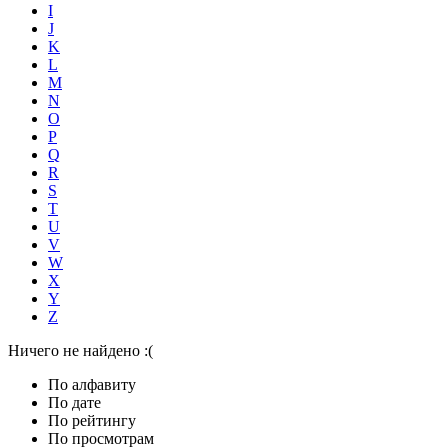
I
J
K
L
M
N
O
P
Q
R
S
T
U
V
W
X
Y
Z
Ничего не найдено :(
По алфавиту
По дате
По рейтингу
По просмотрам