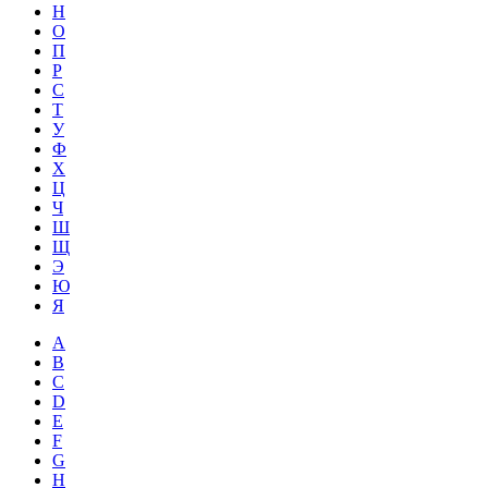
Н
О
П
Р
С
Т
У
Ф
Х
Ц
Ч
Ш
Щ
Э
Ю
Я
A
B
C
D
E
F
G
H