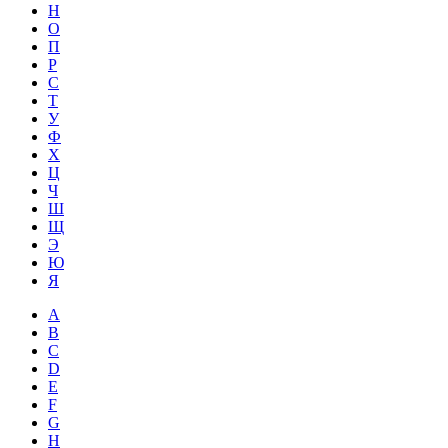
Н
О
П
Р
С
Т
У
Ф
Х
Ц
Ч
Ш
Щ
Э
Ю
Я
A
B
C
D
E
F
G
H