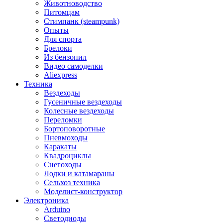
Животноводство
Питомцам
Стимпанк (steampunk)
Опыты
Для спорта
Брелоки
Из бензопил
Видео самоделки
Aliexpress
Техника
Вездеходы
Гусеничные вездеходы
Колесные вездеходы
Переломки
Бортоповоротные
Пневмоходы
Каракаты
Квадроциклы
Снегоходы
Лодки и катамараны
Сельхоз техника
Моделист-конструктор
Электроника
Arduino
Светодиоды