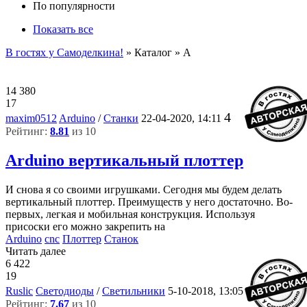
По популярности
Показать все
В гостях у Самоделкина!
» Каталог » A
14 380
17
4
maxim0512
Arduino
/
Станки
22-04-2020, 14:11
Рейтинг:
8.81
из 10
Arduino вертикальный плоттер
И снова я со своими игрушками. Сегодня мы будем делать
вертикальный плоттер. Преимуществ у него достаточно. Во-
первых, легкая и мобильная конструкция. Используя
присоски его можно закрепить на
Arduino
cnc
Плоттер
Станок
Читать далее
6 422
19
11
Ruslic
Светодиоды
/
Светильники
5-10-2018, 13:05
Рейтинг:
7.67
из 10