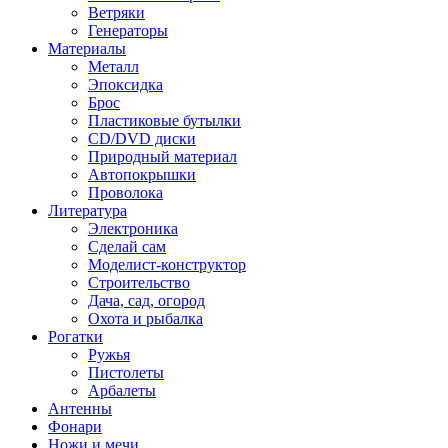
Ветряки
Генераторы
Материалы
Металл
Эпоксидка
Брос
Пластиковые бутылки
CD/DVD диски
Природный материал
Автопокрышки
Проволока
Литература
Электроника
Сделай сам
Моделист-конструктор
Строительство
Дача, сад, огород
Охота и рыбалка
Рогатки
Ружья
Пистолеты
Арбалеты
Антенны
Фонари
Ножи и мечи