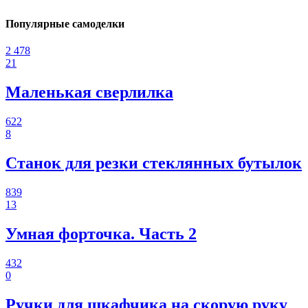
Популярные самоделки
2 478
21
Маленькая сверлилка
622
8
Станок для резки стеклянных бутылок
839
13
Умная форточка. Часть 2
432
0
Ручки для шкафчика на скорую руку