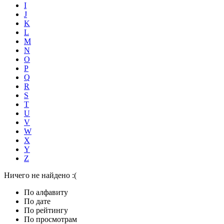
I
J
K
L
M
N
O
P
Q
R
S
T
U
V
W
X
Y
Z
Ничего не найдено :(
По алфавиту
По дате
По рейтингу
По просмотрам