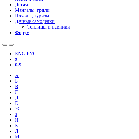
Детям
Мангалы, грили
Походы, туризм
Дачные самоделки
Теплицы и парники
Форум
ENG
РУС
#
0-9
А
Б
В
Г
Д
Е
Ж
З
И
К
Л
М