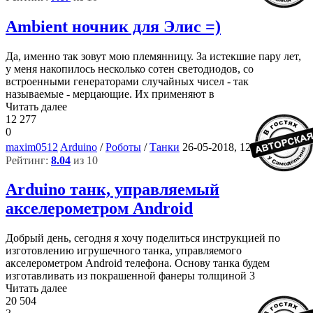
Ambient ночник для Элис =)
Да, именно так зовут мою племянницу. За истекшие пару лет,
у меня накопилось несколько сотен светодиодов, со
встроенными генераторами случайных чисел - так
называемые - мерцающие. Их применяют в
Читать далее
12 277
0
21
maxim0512
Arduino
/
Роботы
/
Танки
26-05-2018, 12:55
Рейтинг:
8.04
из 10
Arduino танк, управляемый
акселерометром Android
Добрый день, сегодня я хочу поделиться инструкцией по
изготовлению игрушечного танка, управляемого
акселерометром Android телефона. Основу танка будем
изготавливать из покрашенной фанеры толщиной 3
Читать далее
20 504