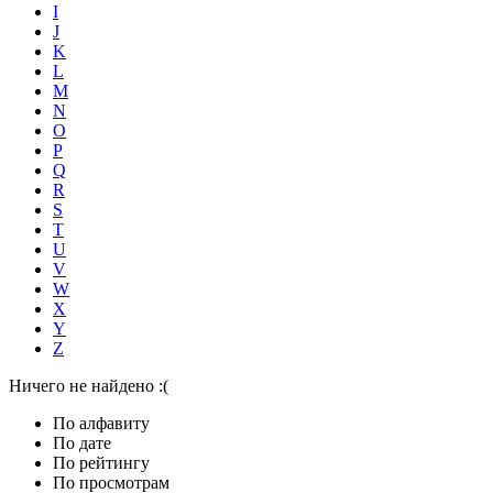
I
J
K
L
M
N
O
P
Q
R
S
T
U
V
W
X
Y
Z
Ничего не найдено :(
По алфавиту
По дате
По рейтингу
По просмотрам