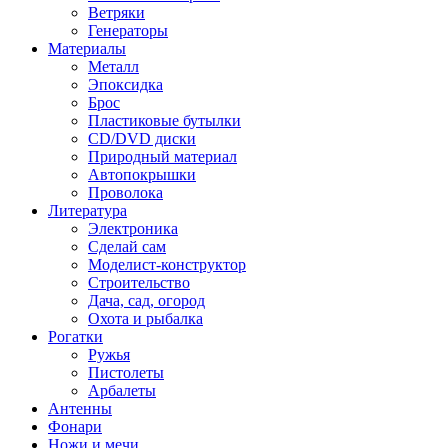
Ветряки
Генераторы
Материалы
Металл
Эпоксидка
Брос
Пластиковые бутылки
CD/DVD диски
Природный материал
Автопокрышки
Проволока
Литература
Электроника
Сделай сам
Моделист-конструктор
Строительство
Дача, сад, огород
Охота и рыбалка
Рогатки
Ружья
Пистолеты
Арбалеты
Антенны
Фонари
Ножи и мечи