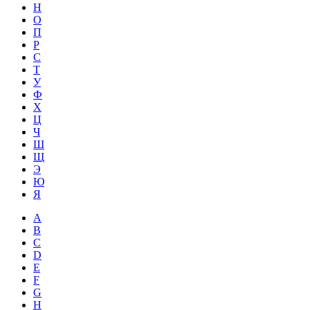
Н
О
П
Р
С
Т
У
Ф
Х
Ц
Ч
Ш
Щ
Э
Ю
Я
A
B
C
D
E
F
G
H