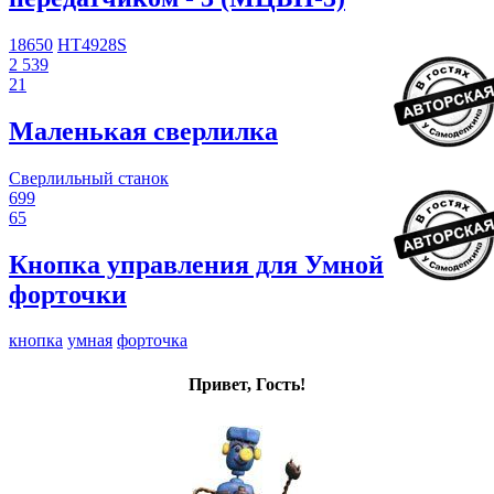
18650
HT4928S
2 539
21
Маленькая сверлилка
Сверлильный станок
699
65
Кнопка управления для Умной
форточки
кнопка
умная
форточка
Привет, Гость!