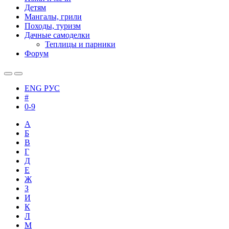
Детям
Мангалы, грили
Походы, туризм
Дачные самоделки
Теплицы и парники
Форум
ENG
РУС
#
0-9
А
Б
В
Г
Д
Е
Ж
З
И
К
Л
М