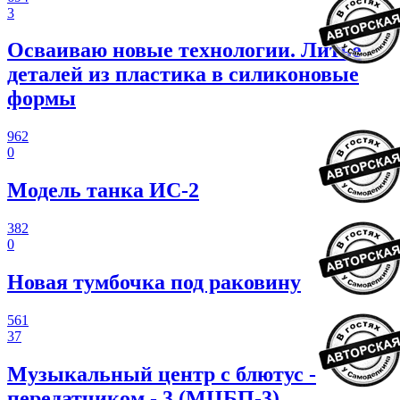
3
Осваиваю новые технологии. Литье
деталей из пластика в силиконовые
формы
962
0
Модель танка ИС-2
382
0
Новая тумбочка под раковину
561
37
Музыкальный центр с блютус -
передатчиком - 3 (МЦБП-3)