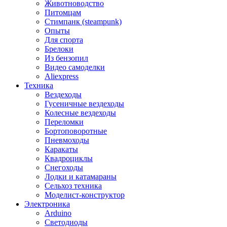
Животноводство
Питомцам
Стимпанк (steampunk)
Опыты
Для спорта
Брелоки
Из бензопил
Видео самоделки
Aliexpress
Техника
Вездеходы
Гусеничные вездеходы
Колесные вездеходы
Переломки
Бортоповоротные
Пневмоходы
Каракаты
Квадроциклы
Снегоходы
Лодки и катамараны
Сельхоз техника
Моделист-конструктор
Электроника
Arduino
Светодиоды