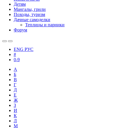
Детям
Мангалы, грили
Походы, туризм
Дачные самоделки
Теплицы и парники
Форум
ENG
РУС
#
0-9
А
Б
В
Г
Д
Е
Ж
З
И
К
Л
М