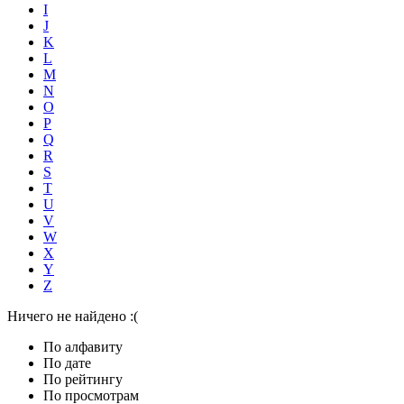
I
J
K
L
M
N
O
P
Q
R
S
T
U
V
W
X
Y
Z
Ничего не найдено :(
По алфавиту
По дате
По рейтингу
По просмотрам