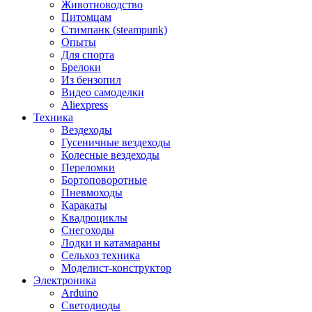
Животноводство
Питомцам
Стимпанк (steampunk)
Опыты
Для спорта
Брелоки
Из бензопил
Видео самоделки
Aliexpress
Техника
Вездеходы
Гусеничные вездеходы
Колесные вездеходы
Переломки
Бортоповоротные
Пневмоходы
Каракаты
Квадроциклы
Снегоходы
Лодки и катамараны
Сельхоз техника
Моделист-конструктор
Электроника
Arduino
Светодиоды