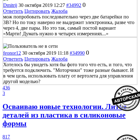
0
Dmitrij
30 октября 2019 12:27
#34992
Ответить
Цитировать
Жалоба
мож попробовать последовательно через две батарейки по
3В? Но по току наверно не выдержит электроника, разве что
через 4, две пары. Но это так, самый постой вариант
«Марти! Думать нужно в четырех измерениях...»
0
feonor12
30 октября 2019 11:18
#34990
Ответить
Цитировать
Жалоба
Хотелось бы увидеть хотя бы фото того что есть, и того, что
требуется подключить. "Моторчики" тоже разные бывают. И
в чем цель, использовать плату от вертолета для управления
другой моделью?
436
3
Осваиваю новые технологии. Литье
деталей из пластика в силиконовые
формы
817