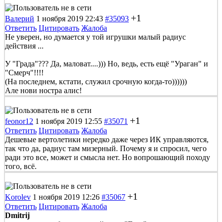
+1
Валерий
1 ноября 2019 22:43
#35093
Ответить
Цитировать
Жалоба
Не уверен, но думается у той игрушки малый радиус
действия ...
У "Града"??? Да, маловат....))) Но, ведь, есть ещё "Ураган" и
"Смерч"!!!!
(На последнем, кстати, служил срочную когда-то))))))
Але нови ностра алис!
+1
feonor12
1 ноября 2019 12:55
#35071
Ответить
Цитировать
Жалоба
Дешевые вертолетики нередко даже через ИК управляются,
так что да, радиус там мизерный. Почему я и спросил, чего
ради это все, может и смысла нет. Но вопрошающий походу
того, всё.
+1
Korolev
1 ноября 2019 12:26
#35067
Ответить
Цитировать
Жалоба
Dmitrij