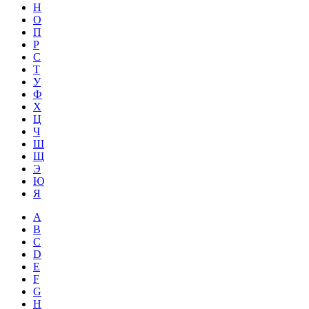
Н
О
П
Р
С
Т
У
Ф
Х
Ц
Ч
Ш
Щ
Э
Ю
Я
A
B
C
D
E
F
G
H