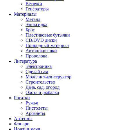
Ветряки
Генераторы
Материалы
Металл
Эпоксидка
Брос
Пластиковые бутылки
CD/DVD диски
Природный материал
Автопокрышки
Проволока
Литература
Электроника
Сделай сам
Моделист-конструктор
Строительство
Дача, сад, огород
Охота и рыбалка
Рогатки
Ружья
Пистолеты
Арбалеты
Антенны
Фонари
Ножи и мечи