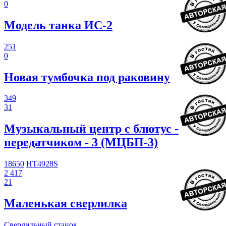
0
Модель танка ИС-2
251
0
Новая тумбочка под раковину
349
31
Музыкальный центр с блютус -
передатчиком - 3 (МЦБП-3)
18650
HT4928S
2 417
21
Маленькая сверлилка
Сверлильный станок