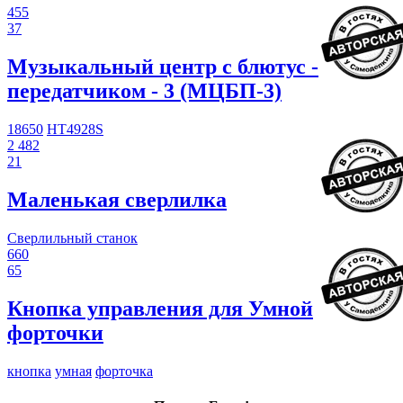
455
37
Музыкальный центр с блютус -
передатчиком - 3 (МЦБП-3)
18650
HT4928S
2 482
21
Маленькая сверлилка
Сверлильный станок
660
65
Кнопка управления для Умной
форточки
кнопка
умная
форточка