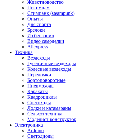
Животноводство
Питомцам
Стимпанк (steampunk)
Опыты
Для спорта
Брелоки
Из бензопил
Видео самоделки
Aliexpress
Техника
Вездеходы
Гусеничные вездеходы
Колесные вездеходы
Переломки
Бортоповоротные
Пневмоходы
Каракаты
Квадроциклы
Снегоходы
Лодки и катамараны
Сельхоз техника
Моделист-конструктор
Электроника
Arduino
Светодиоды