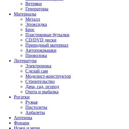
Ветряки
Генераторы
Материалы
Металл
Эпоксидка
Брос
Пластиковые бутылки
CD/DVD диски
Природный материал
Автопокрышки
Проволока
Литература
Электроника
Сделай сам
Моделист-конструктор
Строительство
Дача, сад, огород
Охота и рыбалка
Рогатки
Ружья
Пистолеты
Арбалеты
Антенны
Фонари
Ножи и мечи