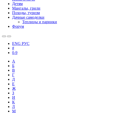
Детям
Мангалы, грили
Походы, туризм
Дачные самоделки
Теплицы и парники
Форум
ENG
РУС
#
0-9
А
Б
В
Г
Д
Е
Ж
З
И
К
Л
М