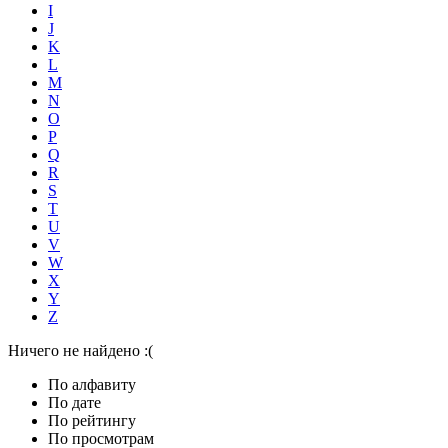
I
J
K
L
M
N
O
P
Q
R
S
T
U
V
W
X
Y
Z
Ничего не найдено :(
По алфавиту
По дате
По рейтингу
По просмотрам