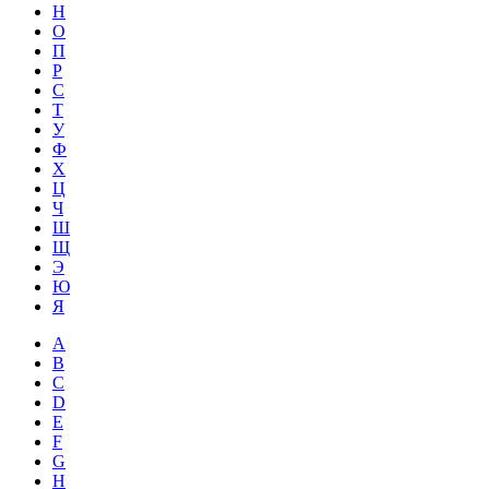
Н
О
П
Р
С
Т
У
Ф
Х
Ц
Ч
Ш
Щ
Э
Ю
Я
A
B
C
D
E
F
G
H