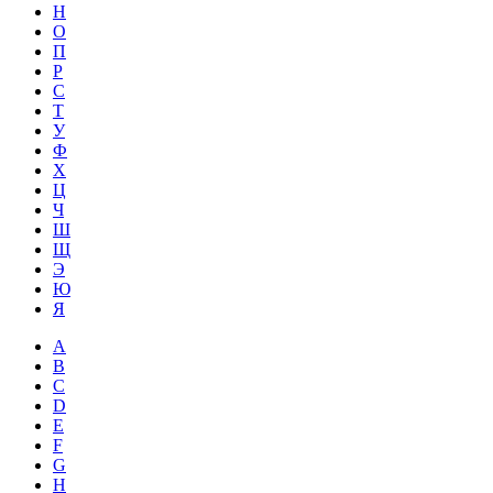
Н
О
П
Р
С
Т
У
Ф
Х
Ц
Ч
Ш
Щ
Э
Ю
Я
A
B
C
D
E
F
G
H