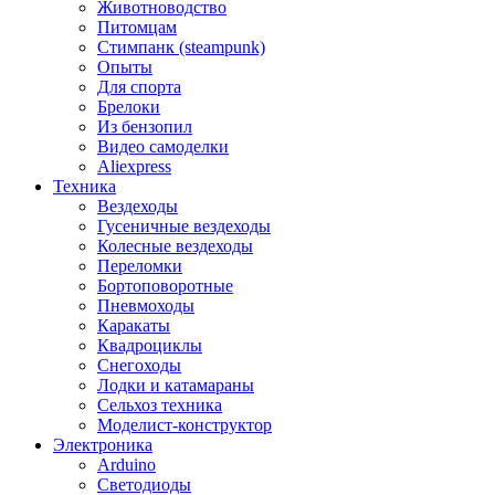
Животноводство
Питомцам
Стимпанк (steampunk)
Опыты
Для спорта
Брелоки
Из бензопил
Видео самоделки
Aliexpress
Техника
Вездеходы
Гусеничные вездеходы
Колесные вездеходы
Переломки
Бортоповоротные
Пневмоходы
Каракаты
Квадроциклы
Снегоходы
Лодки и катамараны
Сельхоз техника
Моделист-конструктор
Электроника
Arduino
Светодиоды