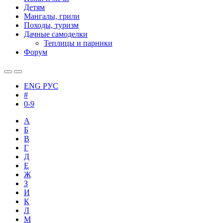
Детям
Мангалы, грили
Походы, туризм
Дачные самоделки
Теплицы и парники
Форум
ENG
РУС
#
0-9
А
Б
В
Г
Д
Е
Ж
З
И
К
Л
М