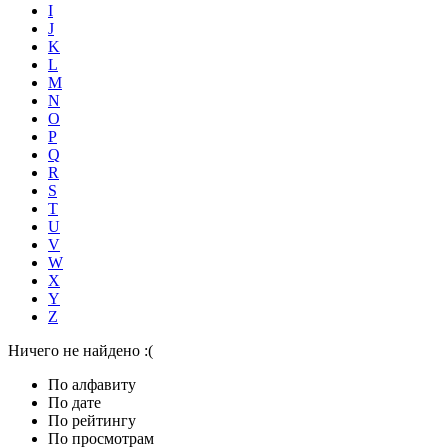
I
J
K
L
M
N
O
P
Q
R
S
T
U
V
W
X
Y
Z
Ничего не найдено :(
По алфавиту
По дате
По рейтингу
По просмотрам