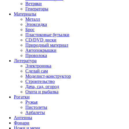
Ветряки
Генераторы
Материалы
Металл
Эпоксидка
Брос
Пластиковые бутылки
CD/DVD диски
Природный материал
Автопокрышки
Проволока
Литература
Электроника
Сделай сам
Моделист-конструктор
Строительство
Дача, сад, огород
Охота и рыбалка
Рогатки
Ружья
Пистолеты
Арбалеты
Антенны
Фонари
Ножи и мечи