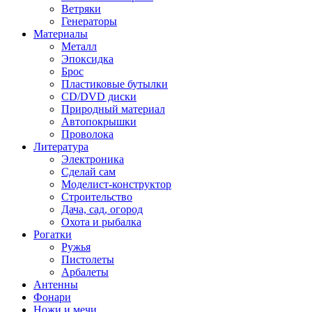
Ветряки
Генераторы
Материалы
Металл
Эпоксидка
Брос
Пластиковые бутылки
CD/DVD диски
Природный материал
Автопокрышки
Проволока
Литература
Электроника
Сделай сам
Моделист-конструктор
Строительство
Дача, сад, огород
Охота и рыбалка
Рогатки
Ружья
Пистолеты
Арбалеты
Антенны
Фонари
Ножи и мечи