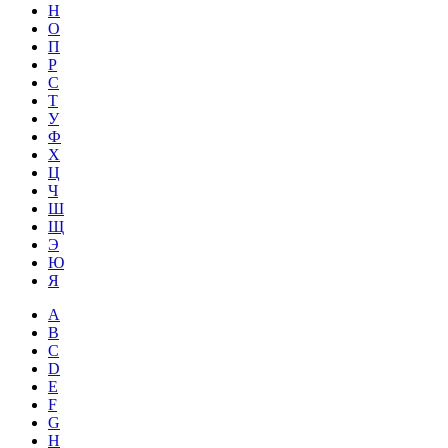
Н
О
П
Р
С
Т
У
Ф
Х
Ц
Ч
Ш
Щ
Э
Ю
Я
A
B
C
D
E
F
G
H