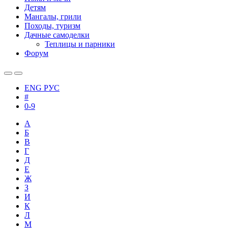
Детям
Мангалы, грили
Походы, туризм
Дачные самоделки
Теплицы и парники
Форум
ENG
РУС
#
0-9
А
Б
В
Г
Д
Е
Ж
З
И
К
Л
М