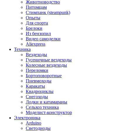
Животноводство
Питомцам
Стимпанк (steampunk)
Опыты
Для спорта
Брелоки
Из бензопил
Видео самоделки
Aliexpress
Техника
Вездеходы
Гусеничные вездеходы
Колесные вездеходы
Переломки
Бортоповоротные
Пневмоходы
Каракаты
Квадроциклы
Снегоходы
Лодки и катамараны
Сельхоз техника
Моделист-конструктор
Электроника
Arduino
Светодиоды