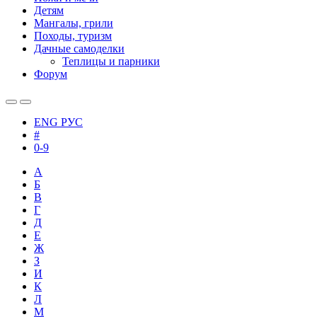
Детям
Мангалы, грили
Походы, туризм
Дачные самоделки
Теплицы и парники
Форум
ENG
РУС
#
0-9
А
Б
В
Г
Д
Е
Ж
З
И
К
Л
М