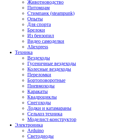
Животноводство
Питомцам
Стимпанк (steampunk)
Опыты
Для спорта
Брелоки
Из бензопил
Видео самоделки
Aliexpress
Техника
Вездеходы
Гусеничные вездеходы
Колесные вездеходы
Переломки
Бортоповоротные
Пневмоходы
Каракаты
Квадроциклы
Снегоходы
Лодки и катамараны
Сельхоз техника
Моделист-конструктор
Электроника
Arduino
Светодиоды