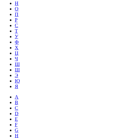
Н
О
П
Р
С
Т
У
Ф
Х
Ц
Ч
Ш
Щ
Э
Ю
Я
A
B
C
D
E
F
G
H