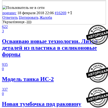
+1
pogranec
18 февраля 2018 22:06
#16269
Ответить
Цитировать
Жалоба
Укрзалізниця -))))
622
3
Осваиваю новые технологии. Литье
деталей из пластика в силиконовые
формы
935
0
Модель танка ИС-2
337
0
Новая тумбочка под раковину