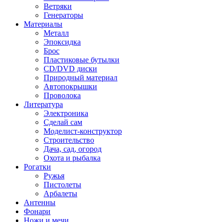
Ветряки
Генераторы
Материалы
Металл
Эпоксидка
Брос
Пластиковые бутылки
CD/DVD диски
Природный материал
Автопокрышки
Проволока
Литература
Электроника
Сделай сам
Моделист-конструктор
Строительство
Дача, сад, огород
Охота и рыбалка
Рогатки
Ружья
Пистолеты
Арбалеты
Антенны
Фонари
Ножи и мечи