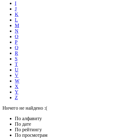
I
J
K
L
M
N
O
P
Q
R
S
T
U
V
W
X
Y
Z
Ничего не найдено :(
По алфавиту
По дате
По рейтингу
По просмотрам