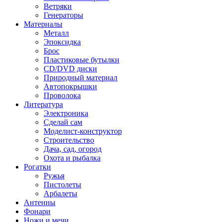
Ветряки
Генераторы
Материалы
Металл
Эпоксидка
Брос
Пластиковые бутылки
CD/DVD диски
Природный материал
Автопокрышки
Проволока
Литература
Электроника
Сделай сам
Моделист-конструктор
Строительство
Дача, сад, огород
Охота и рыбалка
Рогатки
Ружья
Пистолеты
Арбалеты
Антенны
Фонари
Ножи и мечи