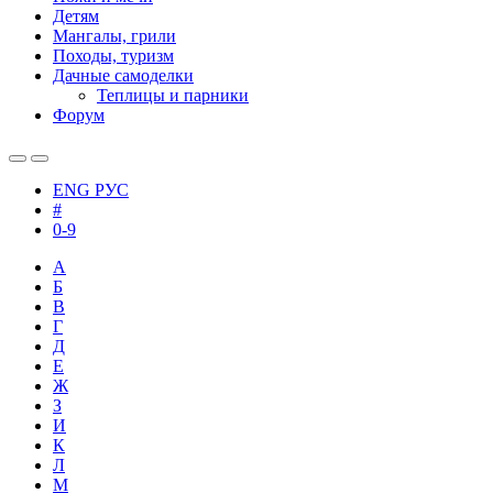
Детям
Мангалы, грили
Походы, туризм
Дачные самоделки
Теплицы и парники
Форум
ENG
РУС
#
0-9
А
Б
В
Г
Д
Е
Ж
З
И
К
Л
М