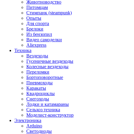
Животноводство
Питомцам
Стимпанк (steampunk)
Опыты
Для спорта
Брелоки
Из бензопил
Видео самоделки
Aliexpress
Техника
Вездеходы
Гусеничные вездеходы
Колесные вездеходы
Переломки
Бортоповоротные
Пневмоходы
Каракаты
Квадроциклы
Снегоходы
Лодки и катамараны
Сельхоз техника
Моделист-конструктор
Электроника
Arduino
Светодиоды