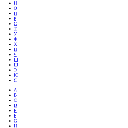
Н
О
П
Р
С
Т
У
Ф
Х
Ц
Ч
Ш
Щ
Э
Ю
Я
A
B
C
D
E
F
G
H