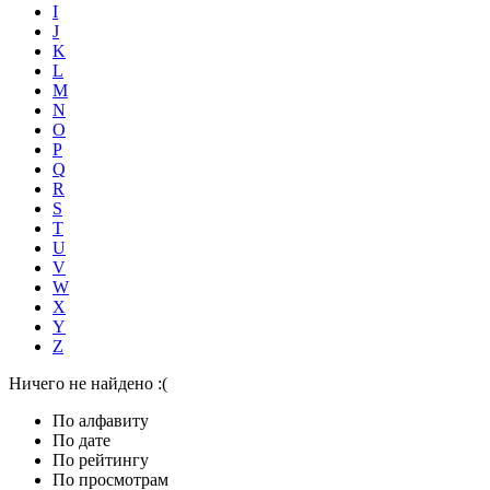
I
J
K
L
M
N
O
P
Q
R
S
T
U
V
W
X
Y
Z
Ничего не найдено :(
По алфавиту
По дате
По рейтингу
По просмотрам