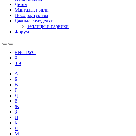
Детям
Мангалы, грили
Походы, туризм
Дачные самоделки
Теплицы и парники
Форум
ENG
РУС
#
0-9
А
Б
В
Г
Д
Е
Ж
З
И
К
Л
М