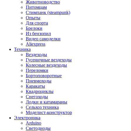
Животноводство
Питомцам
Стимпанк (steampunk)
Опыты
Для спорта
Брелоки
Из бензопил
Видео самоделки
Aliexpress
Техника
Вездеходы
Гусеничные вездеходы
Колесные вездеходы
Переломки
Бортоповоротные
Пневмоходы
Каракаты
Квадроциклы
Снегоходы
Лодки и катамараны
Сельхоз техника
Моделист-конструктор
Электроника
Arduino
Светодиоды