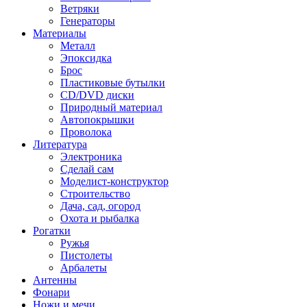
Ветряки
Генераторы
Материалы
Металл
Эпоксидка
Брос
Пластиковые бутылки
CD/DVD диски
Природный материал
Автопокрышки
Проволока
Литература
Электроника
Сделай сам
Моделист-конструктор
Строительство
Дача, сад, огород
Охота и рыбалка
Рогатки
Ружья
Пистолеты
Арбалеты
Антенны
Фонари
Ножи и мечи