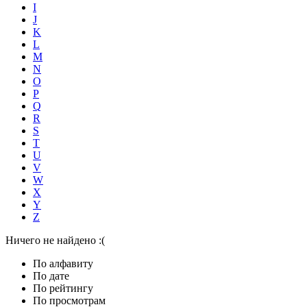
I
J
K
L
M
N
O
P
Q
R
S
T
U
V
W
X
Y
Z
Ничего не найдено :(
По алфавиту
По дате
По рейтингу
По просмотрам