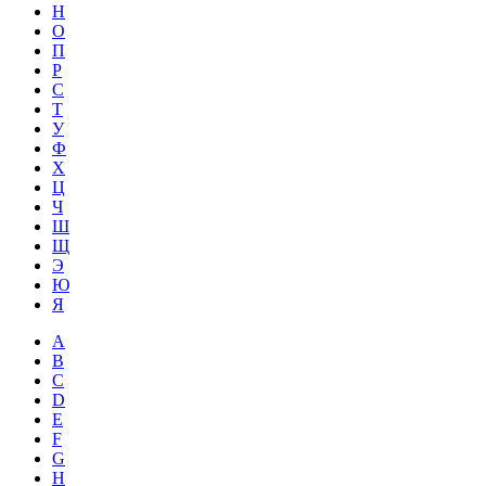
Н
О
П
Р
С
Т
У
Ф
Х
Ц
Ч
Ш
Щ
Э
Ю
Я
A
B
C
D
E
F
G
H