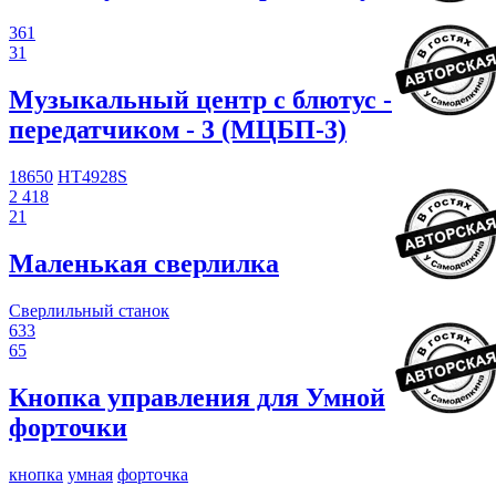
361
31
Музыкальный центр с блютус -
передатчиком - 3 (МЦБП-3)
18650
HT4928S
2 418
21
Маленькая сверлилка
Сверлильный станок
633
65
Кнопка управления для Умной
форточки
кнопка
умная
форточка