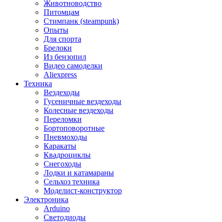
Животноводство
Питомцам
Стимпанк (steampunk)
Опыты
Для спорта
Брелоки
Из бензопил
Видео самоделки
Aliexpress
Техника
Вездеходы
Гусеничные вездеходы
Колесные вездеходы
Переломки
Бортоповоротные
Пневмоходы
Каракаты
Квадроциклы
Снегоходы
Лодки и катамараны
Сельхоз техника
Моделист-конструктор
Электроника
Arduino
Светодиоды