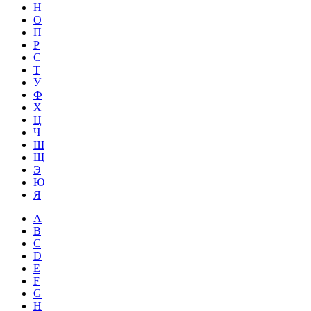
Н
О
П
Р
С
Т
У
Ф
Х
Ц
Ч
Ш
Щ
Э
Ю
Я
A
B
C
D
E
F
G
H