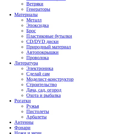
Ветряки
Генераторы
Материалы
Металл
Эпоксидка
Брос
Пластиковые бутылки
CD/DVD диски
Природный материал
Автопокрышки
Проволока
Литература
Электроника
Сделай сам
Моделист-конструктор
Строительство
Дача, сад, огород
Охота и рыбалка
Рогатки
Ружья
Пистолеты
Арбалеты
Антенны
Фонари
Ножи и мечи