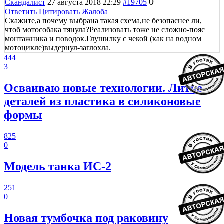
0
Скандалист
27 августа 2018 22:29
#19705
Ответить
Цитировать
Жалоба
Скажите,а почему выбрана такая схема,не безопаснее ли,
чтоб мотособака тянула?Реализовать тоже не сложно-пояс
монтажника и поводок.Глушилку с чекой (как на водном
мотоцикле)выдернул-заглохла.
444
3
Осваиваю новые технологии. Литье
деталей из пластика в силиконовые
формы
825
0
Модель танка ИС-2
251
0
Новая тумбочка под раковину