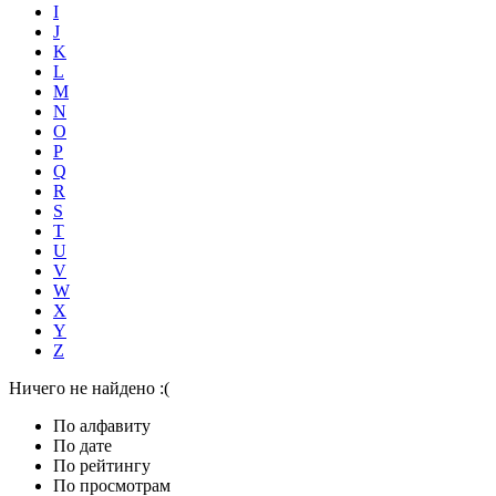
I
J
K
L
M
N
O
P
Q
R
S
T
U
V
W
X
Y
Z
Ничего не найдено :(
По алфавиту
По дате
По рейтингу
По просмотрам