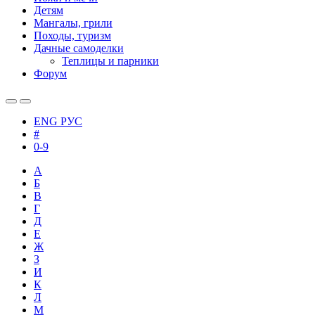
Детям
Мангалы, грили
Походы, туризм
Дачные самоделки
Теплицы и парники
Форум
ENG
РУС
#
0-9
А
Б
В
Г
Д
Е
Ж
З
И
К
Л
М