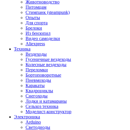
Животноводство
Питомцам
Стимпанк (steampunk)
Опыты
Для спорта
Брелоки
Из бензопил
Видео самоделки
Aliexpress
Техника
Вездеходы
Гусеничные вездеходы
Колесные вездеходы
Переломки
Бортоповоротные
Пневмоходы
Каракаты
Квадроциклы
Снегоходы
Лодки и катамараны
Сельхоз техника
Моделист-конструктор
Электроника
Arduino
Светодиоды