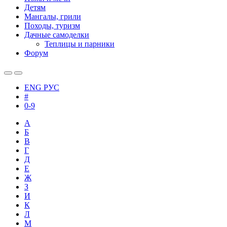
Детям
Мангалы, грили
Походы, туризм
Дачные самоделки
Теплицы и парники
Форум
ENG
РУС
#
0-9
А
Б
В
Г
Д
Е
Ж
З
И
К
Л
М