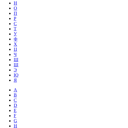
Н
О
П
Р
С
Т
У
Ф
Х
Ц
Ч
Ш
Щ
Э
Ю
Я
A
B
C
D
E
F
G
H