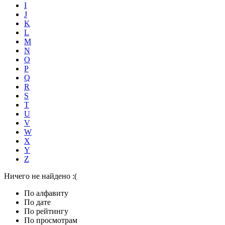
I
J
K
L
M
N
O
P
Q
R
S
T
U
V
W
X
Y
Z
Ничего не найдено :(
По алфавиту
По дате
По рейтингу
По просмотрам