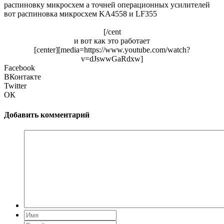
распиновку микросхем а точней операционных усилителей
вот распиновка микросхем KA4558 и LF355
[/cent
и вот как это работает
[center][media=https://www.youtube.com/watch?
v=dJswwGaRdxw]
Facebook
ВКонтакте
Twitter
ОК
Добавить комментарий