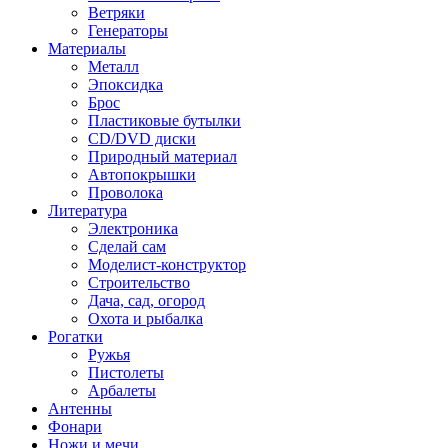
Ветряки
Генераторы
Материалы
Металл
Эпоксидка
Брос
Пластиковые бутылки
CD/DVD диски
Природный материал
Автопокрышки
Проволока
Литература
Электроника
Сделай сам
Моделист-конструктор
Строительство
Дача, сад, огород
Охота и рыбалка
Рогатки
Ружья
Пистолеты
Арбалеты
Антенны
Фонари
Ножи и мечи