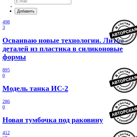
Добавить
498
3
Осваиваю новые технологии. Литье
деталей из пластика в силиконовые
формы
895
0
Модель танка ИС-2
286
0
Новая тумбочка под раковину
412