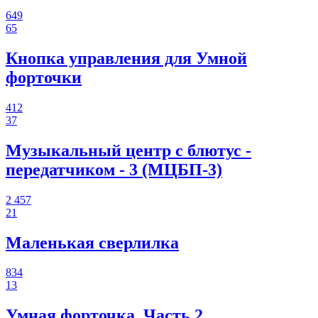
649
65
Кнопка управления для Умной
форточки
412
37
Музыкальный центр с блютус -
передатчиком - 3 (МЦБП-3)
2 457
21
Маленькая сверлилка
834
13
Умная форточка. Часть 2