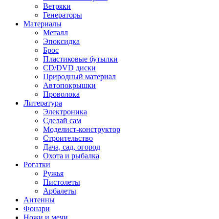
Ветряки
Генераторы
Материалы
Металл
Эпоксидка
Брос
Пластиковые бутылки
CD/DVD диски
Природный материал
Автопокрышки
Проволока
Литература
Электроника
Сделай сам
Моделист-конструктор
Строительство
Дача, сад, огород
Охота и рыбалка
Рогатки
Ружья
Пистолеты
Арбалеты
Антенны
Фонари
Ножи и мечи