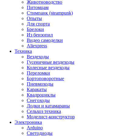
Животноводство
Питомцам
Стимпанк (steampunk)
Опыты
Для спорта
Брелоки
Из бензопил
Видео самоделки
Aliexpress
Техника
Вездеходы
Гусеничные вездеходы
Колесные вездеходы
Переломки
Бортоповоротные
Пневмоходы
Каракаты
Квадроциклы
Снегоходы
Лодки и катамараны
Сельхоз техника
Моделист-конструктор
Электроника
Arduino
Светодиоды