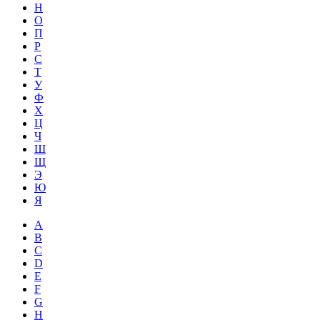
Н
О
П
Р
С
Т
У
Ф
Х
Ц
Ч
Ш
Щ
Э
Ю
Я
A
B
C
D
E
F
G
H