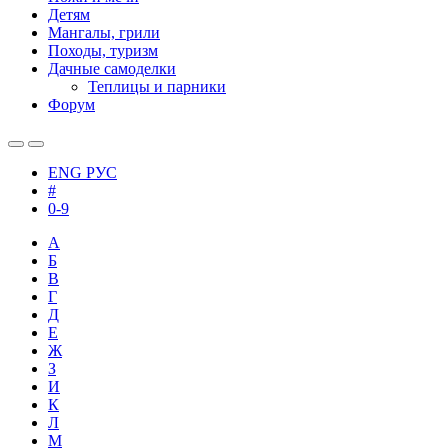
Детям
Мангалы, грили
Походы, туризм
Дачные самоделки
Теплицы и парники
Форум
ENG
РУС
#
0-9
А
Б
В
Г
Д
Е
Ж
З
И
К
Л
М