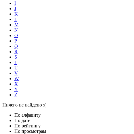
I
J
K
L
M
N
O
P
Q
R
S
T
U
V
W
X
Y
Z
Ничего не найдено :(
По алфавиту
По дате
По рейтингу
По просмотрам