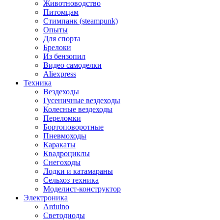
Животноводство
Питомцам
Стимпанк (steampunk)
Опыты
Для спорта
Брелоки
Из бензопил
Видео самоделки
Aliexpress
Техника
Вездеходы
Гусеничные вездеходы
Колесные вездеходы
Переломки
Бортоповоротные
Пневмоходы
Каракаты
Квадроциклы
Снегоходы
Лодки и катамараны
Сельхоз техника
Моделист-конструктор
Электроника
Arduino
Светодиоды