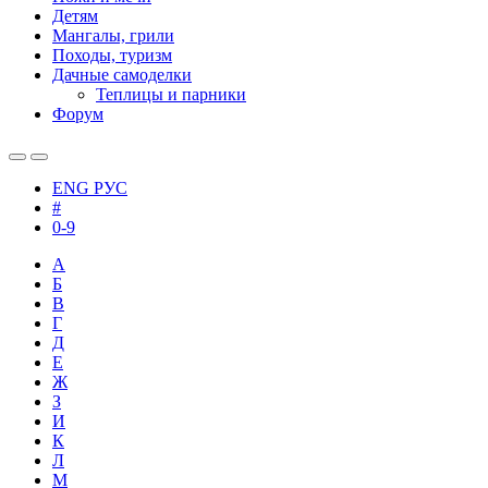
Детям
Мангалы, грили
Походы, туризм
Дачные самоделки
Теплицы и парники
Форум
ENG
РУС
#
0-9
А
Б
В
Г
Д
Е
Ж
З
И
К
Л
М