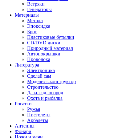
Ветряки
Генераторы
Материалы
Металл
Эпоксидка
Брос
Пластиковые бутылки
CD/DVD диски
Природный материал
Автопокрышки
Проволока
Литература
Электроника
Сделай сам
Моделист-конструктор
Строительство
Дача, сад, огород
Охота и рыбалка
Рогатки
Ружья
Пистолеты
Арбалеты
Антенны
Фонари
Ножи и мечи