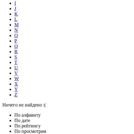
I
J
K
L
M
N
O
P
Q
R
S
T
U
V
W
X
Y
Z
Ничего не найдено :(
По алфавиту
По дате
По рейтингу
По просмотрам