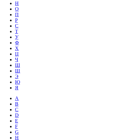
Н
О
П
Р
С
Т
У
Ф
Х
Ц
Ч
Ш
Щ
Э
Ю
Я
A
B
C
D
E
F
G
H