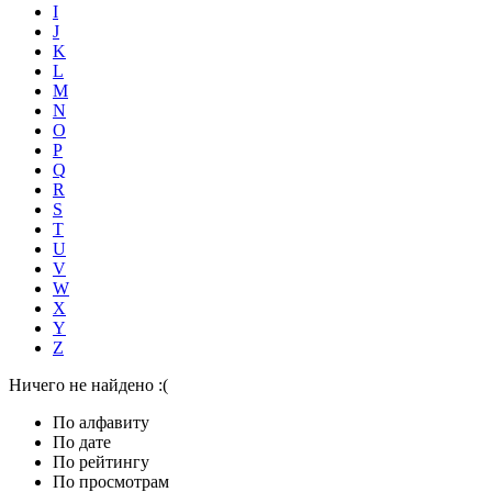
I
J
K
L
M
N
O
P
Q
R
S
T
U
V
W
X
Y
Z
Ничего не найдено :(
По алфавиту
По дате
По рейтингу
По просмотрам