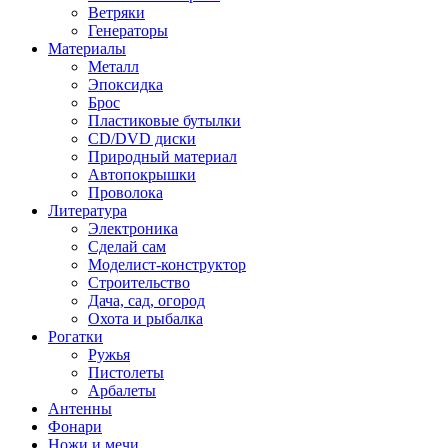
Ветряки
Генераторы
Материалы
Металл
Эпоксидка
Брос
Пластиковые бутылки
CD/DVD диски
Природный материал
Автопокрышки
Проволока
Литература
Электроника
Сделай сам
Моделист-конструктор
Строительство
Дача, сад, огород
Охота и рыбалка
Рогатки
Ружья
Пистолеты
Арбалеты
Антенны
Фонари
Ножи и мечи