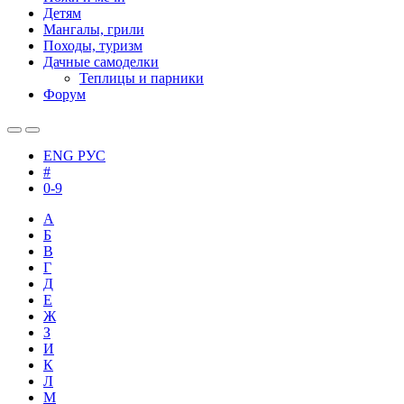
Детям
Мангалы, грили
Походы, туризм
Дачные самоделки
Теплицы и парники
Форум
ENG
РУС
#
0-9
А
Б
В
Г
Д
Е
Ж
З
И
К
Л
М