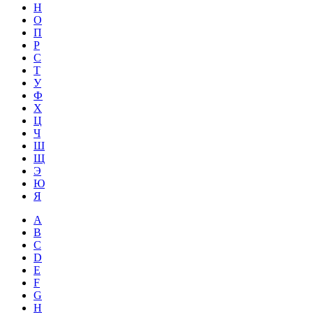
Н
О
П
Р
С
Т
У
Ф
Х
Ц
Ч
Ш
Щ
Э
Ю
Я
A
B
C
D
E
F
G
H