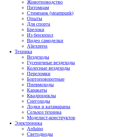
Животноводство
Питомцам
Стимпанк (steampunk)
Опыты
Для спорта
Брелоки
Из бензопил
Видео самоделки
Aliexpress
Техника
Вездеходы
Гусеничные вездеходы
Колесные вездеходы
Переломки
Бортоповоротные
Пневмоходы
Каракаты
Квадроциклы
Снегоходы
Лодки и катамараны
Сельхоз техника
Моделист-конструктор
Электроника
Arduino
Светодиоды