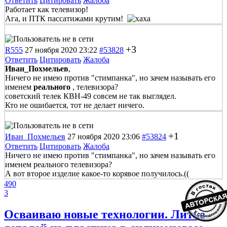
Ответить
Цитировать
Жалоба
Работает как телевизор!
Ага, и ПТК пассатижами крутим!
+3
R555
27 ноября 2020 23:22
#53828
Ответить
Цитировать
Жалоба
Иван_Похмельев
,
Ничего не имею против "стимпанка", но зачем называть его
именем
реального
, телевизора?
советский телек КВН-49 совсем не так выглядел.
Кто не ошибается, тот не делает ничего.
+1
Иван_Похмельев
27 ноября 2020 23:06
#53824
Ответить
Цитировать
Жалоба
Ничего не имею против "стимпанка", но зачем называть его
именем реального телевизора?
А вот второе изделие какое-то корявое получилось.((
490
3
Осваиваю новые технологии. Литье