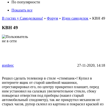
По популярности
Показать все
В гостях у Самоделкина!
»
Форум
»
Идеи самоделок
» КВН 49
КВН 49
gordeec
27-11-2020, 14:18
Решил сделать телевизор в стиле «стимпанк»! Купил в
интернете ящик от старой швейной машинки,
отреставрировал его, по центру прикрепил планшет, перед
ним установил на салазках увеличительное стекло, сбоку
повырезал отверстия под приборы (нашел старый
автомобильный спидометр), так же прикрутил механизм от
старых часов, рупор склеил из картона и покрасил краской из