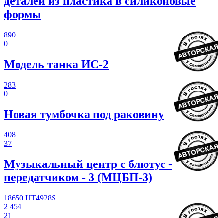
деталей из пластика в силиконовые
формы
890
0
Модель танка ИС-2
283
0
Новая тумбочка под раковину
408
37
Музыкальный центр с блютус -
передатчиком - 3 (МЦБП-3)
18650
HT4928S
2 454
21