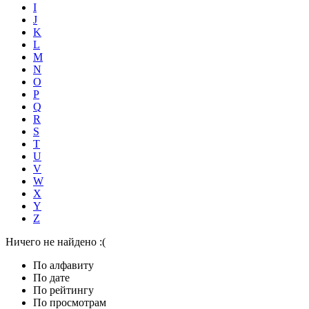
I
J
K
L
M
N
O
P
Q
R
S
T
U
V
W
X
Y
Z
Ничего не найдено :(
По алфавиту
По дате
По рейтингу
По просмотрам