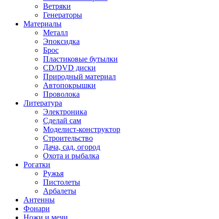
Ветряки
Генераторы
Материалы
Металл
Эпоксидка
Брос
Пластиковые бутылки
CD/DVD диски
Природный материал
Автопокрышки
Проволока
Литература
Электроника
Сделай сам
Моделист-конструктор
Строительство
Дача, сад, огород
Охота и рыбалка
Рогатки
Ружья
Пистолеты
Арбалеты
Антенны
Фонари
Ножи и мечи