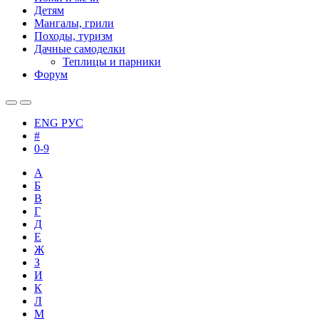
Детям
Мангалы, грили
Походы, туризм
Дачные самоделки
Теплицы и парники
Форум
ENG
РУС
#
0-9
А
Б
В
Г
Д
Е
Ж
З
И
К
Л
М