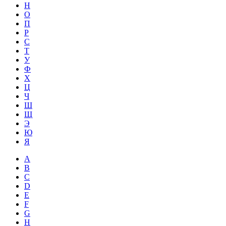
Н
О
П
Р
С
Т
У
Ф
Х
Ц
Ч
Ш
Щ
Э
Ю
Я
A
B
C
D
E
F
G
H