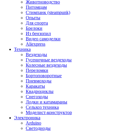
Животноводство
Питомцам
Стимпанк (steampunk)
Опыты
Для спорта
Брелоки
Из бензопил
Видео самоделки
Aliexpress
Техника
Вездеходы
Гусеничные вездеходы
Колесные вездеходы
Переломки
Бортоповоротные
Пневмоходы
Каракаты
Квадроциклы
Снегоходы
Лодки и катамараны
Сельхоз техника
Моделист-конструктор
Электроника
Arduino
Светодиоды