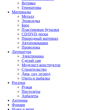
Ветряки
Генераторы
Материалы
Металл
Эпоксидка
Брос
Пластиковые бутылки
CD/DVD диски
Природный материал
Автопокрышки
Проволока
Литература
Электроника
Сделай сам
Моделист-конструктор
Строительство
Дача, сад, огород
Охота и рыбалка
Рогатки
Ружья
Пистолеты
Арбалеты
Антенны
Фонари
Ножи и мечи