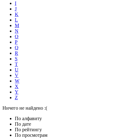
I
J
K
L
M
N
O
P
Q
R
S
T
U
V
W
X
Y
Z
Ничего не найдено :(
По алфавиту
По дате
По рейтингу
По просмотрам