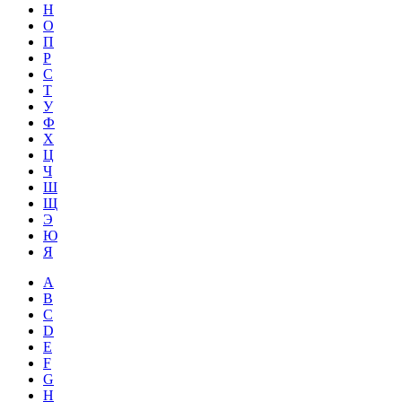
Н
О
П
Р
С
Т
У
Ф
Х
Ц
Ч
Ш
Щ
Э
Ю
Я
A
B
C
D
E
F
G
H