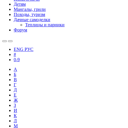
Детям
Мангалы, грили
Походы, туризм
Дачные самоделки
Теплицы и парники
Форум
ENG
РУС
#
0-9
А
Б
В
Г
Д
Е
Ж
З
И
К
Л
М