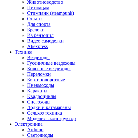
Животноводство
Питомцам
Стимпанк (steampunk)
Опыты
Для спорта
Брелоки
Из бензопил
Видео самоделки
Aliexpress
Техника
Вездеходы
Гусеничные вездеходы
Колесные вездеходы
Переломки
Бортоповоротные
Пневмоходы
Каракаты
Квадроциклы
Снегоходы
Лодки и катамараны
Сельхоз техника
Моделист-конструктор
Электроника
Arduino
Светодиоды