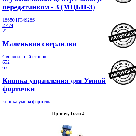
передатчиком - 3 (МЦБП-3)
18650
HT4928S
2 474
21
Маленькая сверлилка
Сверлильный станок
652
65
Кнопка управления для Умной
форточки
кнопка
умная
форточка
Привет, Гость!