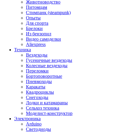
Животноводство
Питомцам
Стимпанк (steampunk)
Опыты
Для спорта
Брелоки
Из бензопил
Видео самоделки
Aliexpress
Техника
Вездеходы
Гусеничные вездеходы
Колесные вездеходы
Переломки
Бортоповоротные
Пневмоходы
Каракаты
Квадроциклы
Снегоходы
Лодки и катамараны
Сельхоз техника
Моделист-конструктор
Электроника
Arduino
Светодиоды