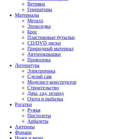
Ветряки
Генераторы
Материалы
Металл
Эпоксидка
Брос
Пластиковые бутылки
CD/DVD диски
Природный материал
Автопокрышки
Проволока
Литература
Электроника
Сделай сам
Моделист-конструктор
Строительство
Дача, сад, огород
Охота и рыбалка
Рогатки
Ружья
Пистолеты
Арбалеты
Антенны
Фонари
Ножи и мечи