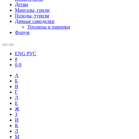
Детям
Мангалы, грили
Походы, туризм
Дачные самоделки
Теплицы и парники
Форум
ENG
РУС
#
0-9
А
Б
В
Г
Д
Е
Ж
З
И
К
Л
М