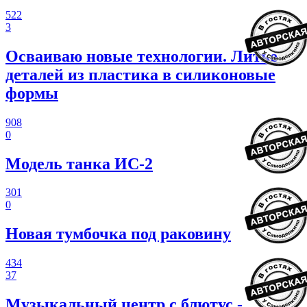
522
3
Осваиваю новые технологии. Литье
деталей из пластика в силиконовые
формы
908
0
Модель танка ИС-2
301
0
Новая тумбочка под раковину
434
37
Музыкальный центр с блютус -