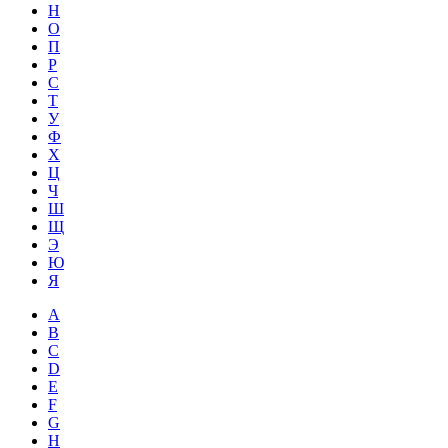
Н
О
П
Р
С
Т
У
Ф
Х
Ц
Ч
Ш
Щ
Э
Ю
Я
A
B
C
D
E
F
G
H