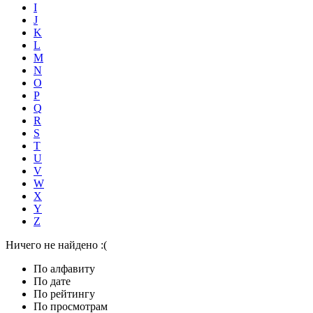
I
J
K
L
M
N
O
P
Q
R
S
T
U
V
W
X
Y
Z
Ничего не найдено :(
По алфавиту
По дате
По рейтингу
По просмотрам