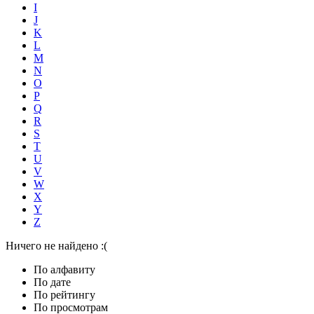
I
J
K
L
M
N
O
P
Q
R
S
T
U
V
W
X
Y
Z
Ничего не найдено :(
По алфавиту
По дате
По рейтингу
По просмотрам