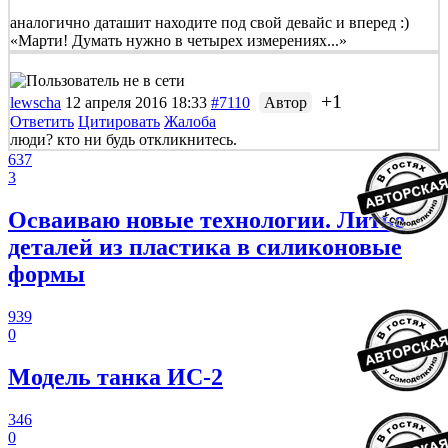
аналогично даташит находите под свой девайс и вперед :)
«Марти! Думать нужно в четырех измерениях...»
+1
lewscha
12 апреля 2016 18:33
#7110
Автор
Ответить
Цитировать
Жалоба
люди? кто ни будь откликнитесь.
637
3
Осваиваю новые технологии. Литье
деталей из пластика в силиконовые
формы
939
0
Модель танка ИС-2
346
0