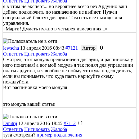
Ответить
Цитировать
Жалоба
я в этом не эксперт... но вероятнее всего без Ардуино ваш
дейвас подключить по назначению не выйдет. Нужен
специальный блютуз для ауди. Там есть все выходы для
управления.
«Марти! Думать нужно в четырех измерениях...»
0
lewscha
13 апреля 2016 08:43
#7121
Автор
Ответить
Цитировать
Жалоба
Смотрел, этот модуль предназначен для ауди, и распиновка у
него понятная! а вот мой модуль я так понял для управлении
платы ардуина, и я вообще не пойму что куда подсоединять,
если вы понимаете, что куда паять нарисуйте схему
пожалуйста.
Вот распиновка моего модуля
это модуль вашей статьи
+1
Dmitrij
12 апреля 2016 18:45
#7112
Ответить
Цитировать
Жалоба
тута смотрели?
пример подключения