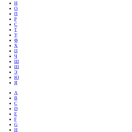
Н
О
П
Р
С
Т
У
Ф
Х
Ц
Ч
Ш
Щ
Э
Ю
Я
A
B
C
D
E
F
G
H