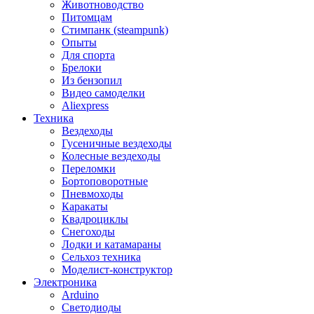
Животноводство
Питомцам
Стимпанк (steampunk)
Опыты
Для спорта
Брелоки
Из бензопил
Видео самоделки
Aliexpress
Техника
Вездеходы
Гусеничные вездеходы
Колесные вездеходы
Переломки
Бортоповоротные
Пневмоходы
Каракаты
Квадроциклы
Снегоходы
Лодки и катамараны
Сельхоз техника
Моделист-конструктор
Электроника
Arduino
Светодиоды