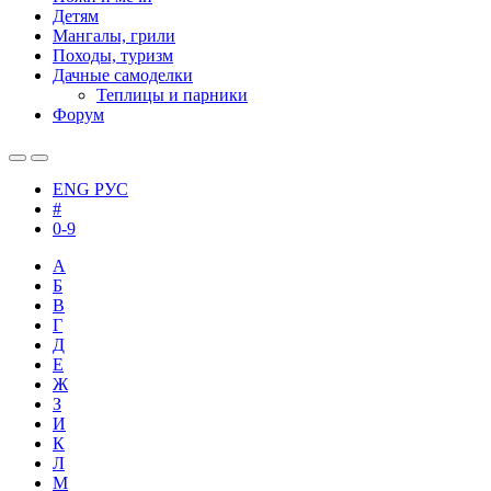
Детям
Мангалы, грили
Походы, туризм
Дачные самоделки
Теплицы и парники
Форум
ENG
РУС
#
0-9
А
Б
В
Г
Д
Е
Ж
З
И
К
Л
М