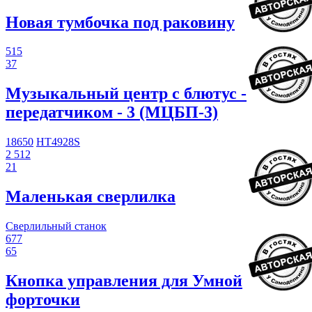
Новая тумбочка под раковину
515
37
Музыкальный центр с блютус -
передатчиком - 3 (МЦБП-3)
18650
HT4928S
2 512
21
Маленькая сверлилка
Сверлильный станок
677
65
Кнопка управления для Умной
форточки