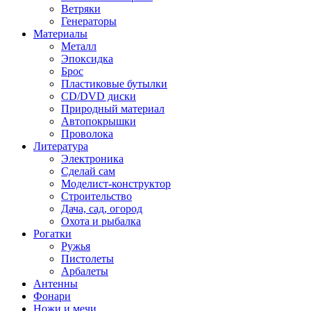
Ветряки
Генераторы
Материалы
Металл
Эпоксидка
Брос
Пластиковые бутылки
CD/DVD диски
Природный материал
Автопокрышки
Проволока
Литература
Электроника
Сделай сам
Моделист-конструктор
Строительство
Дача, сад, огород
Охота и рыбалка
Рогатки
Ружья
Пистолеты
Арбалеты
Антенны
Фонари
Ножи и мечи