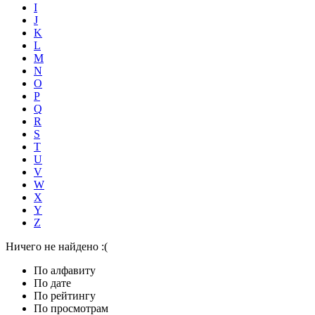
I
J
K
L
M
N
O
P
Q
R
S
T
U
V
W
X
Y
Z
Ничего не найдено :(
По алфавиту
По дате
По рейтингу
По просмотрам