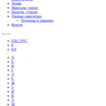
Детям
Мангалы, грили
Походы, туризм
Дачные самоделки
Теплицы и парники
Форум
ENG
РУС
#
0-9
А
Б
В
Г
Д
Е
Ж
З
И
К
Л
М