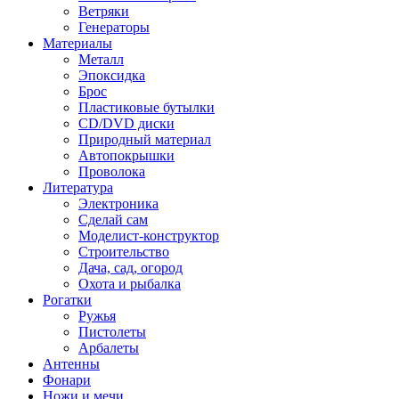
Ветряки
Генераторы
Материалы
Металл
Эпоксидка
Брос
Пластиковые бутылки
CD/DVD диски
Природный материал
Автопокрышки
Проволока
Литература
Электроника
Сделай сам
Моделист-конструктор
Строительство
Дача, сад, огород
Охота и рыбалка
Рогатки
Ружья
Пистолеты
Арбалеты
Антенны
Фонари
Ножи и мечи