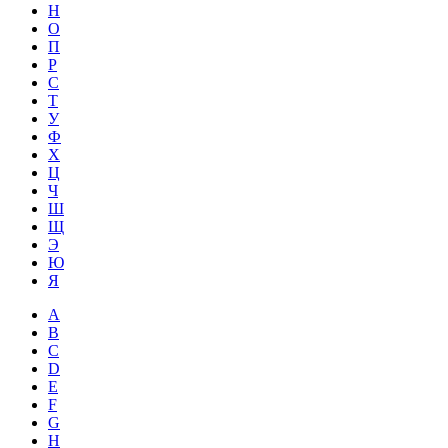
Н
О
П
Р
С
Т
У
Ф
Х
Ц
Ч
Ш
Щ
Э
Ю
Я
A
B
C
D
E
F
G
H