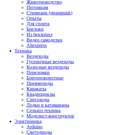
Животноводство
Питомцам
Стимпанк (steampunk)
Опыты
Для спорта
Брелоки
Из бензопил
Видео самоделки
Aliexpress
Техника
Вездеходы
Гусеничные вездеходы
Колесные вездеходы
Переломки
Бортоповоротные
Пневмоходы
Каракаты
Квадроциклы
Снегоходы
Лодки и катамараны
Сельхоз техника
Моделист-конструктор
Электроника
Arduino
Светодиоды