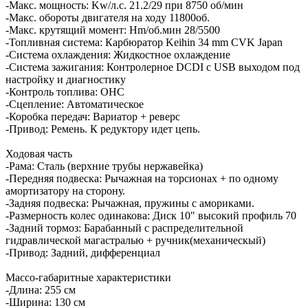
-Макс. мощность: Kw/л.с. 21.2/29 при 8750 об/мин
-Макс. обороты двигателя на ходу 11800об.
-Макс. крутящий момент: Hm/об.мин 28/5500
-Топливная система: Карбюратор Keihin 34 mm CVK Japan
-Система охлаждения: Жидкостное охлаждение
-Система зажигания: Контролерное DCDI с USB выходом под
настройку и диагностику
-Контроль топлива: OHC
-Сцепление: Автоматическое
-Коробка передач: Вариатор + реверс
-Привод: Ремень. К редуктору идет цепь.
Ходовая часть
-Рама: Сталь (верхние трубы нержавейка)
-Передняя подвеска: Рычажная на торсионах + по одному
амортизатору на сторону.
-Задняя подвеска: Рычажная, пружины с амориками.
-Размерность колес одинакова: Диск 10" высокий профиль 70
-Задний тормоз: Барабанный с распределительной
гидравлической магастралью + ручник(механическый)
-Привод: Задний, дифференциал
Массо-габаритные характеристики
-Длина: 255 см
-Ширина: 130 см