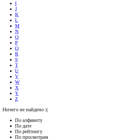
I
J
K
L
M
N
O
P
Q
R
S
T
U
V
W
X
Y
Z
Ничего не найдено :(
По алфавиту
По дате
По рейтингу
По просмотрам