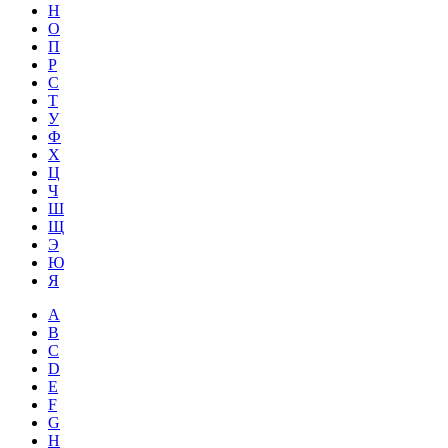
Н
О
П
Р
С
Т
У
Ф
Х
Ц
Ч
Ш
Щ
Э
Ю
Я
A
B
C
D
E
F
G
H