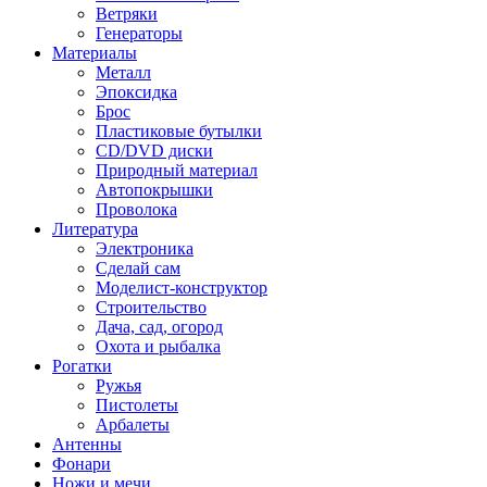
Ветряки
Генераторы
Материалы
Металл
Эпоксидка
Брос
Пластиковые бутылки
CD/DVD диски
Природный материал
Автопокрышки
Проволока
Литература
Электроника
Сделай сам
Моделист-конструктор
Строительство
Дача, сад, огород
Охота и рыбалка
Рогатки
Ружья
Пистолеты
Арбалеты
Антенны
Фонари
Ножи и мечи