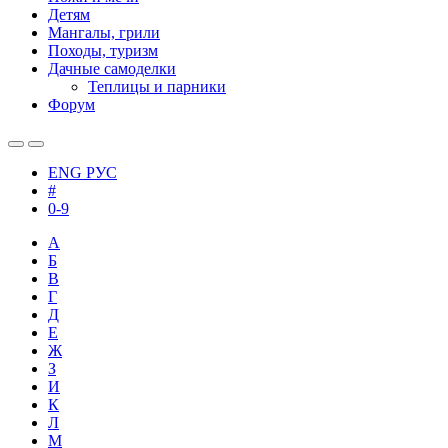
Детям
Мангалы, грили
Походы, туризм
Дачные самоделки
Теплицы и парники
Форум
ENG
РУС
#
0-9
А
Б
В
Г
Д
Е
Ж
З
И
К
Л
М