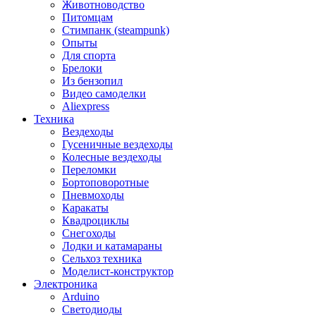
Животноводство
Питомцам
Стимпанк (steampunk)
Опыты
Для спорта
Брелоки
Из бензопил
Видео самоделки
Aliexpress
Техника
Вездеходы
Гусеничные вездеходы
Колесные вездеходы
Переломки
Бортоповоротные
Пневмоходы
Каракаты
Квадроциклы
Снегоходы
Лодки и катамараны
Сельхоз техника
Моделист-конструктор
Электроника
Arduino
Светодиоды