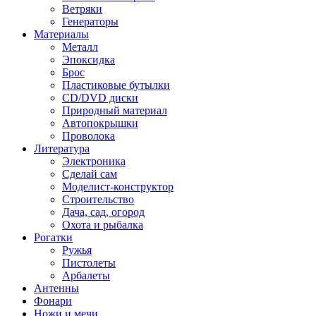
Ветряки
Генераторы
Материалы
Металл
Эпоксидка
Брос
Пластиковые бутылки
CD/DVD диски
Природный материал
Автопокрышки
Проволока
Литература
Электроника
Сделай сам
Моделист-конструктор
Строительство
Дача, сад, огород
Охота и рыбалка
Рогатки
Ружья
Пистолеты
Арбалеты
Антенны
Фонари
Ножи и мечи