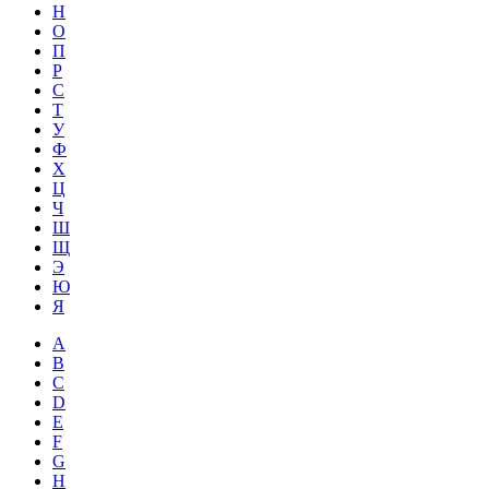
Н
О
П
Р
С
Т
У
Ф
Х
Ц
Ч
Ш
Щ
Э
Ю
Я
A
B
C
D
E
F
G
H