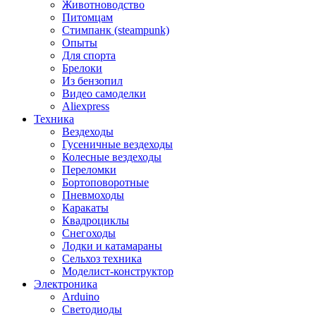
Животноводство
Питомцам
Стимпанк (steampunk)
Опыты
Для спорта
Брелоки
Из бензопил
Видео самоделки
Aliexpress
Техника
Вездеходы
Гусеничные вездеходы
Колесные вездеходы
Переломки
Бортоповоротные
Пневмоходы
Каракаты
Квадроциклы
Снегоходы
Лодки и катамараны
Сельхоз техника
Моделист-конструктор
Электроника
Arduino
Светодиоды