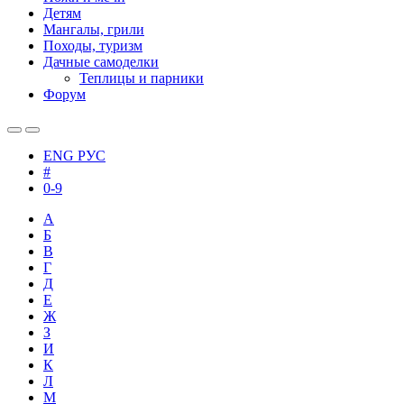
Детям
Мангалы, грили
Походы, туризм
Дачные самоделки
Теплицы и парники
Форум
ENG
РУС
#
0-9
А
Б
В
Г
Д
Е
Ж
З
И
К
Л
М