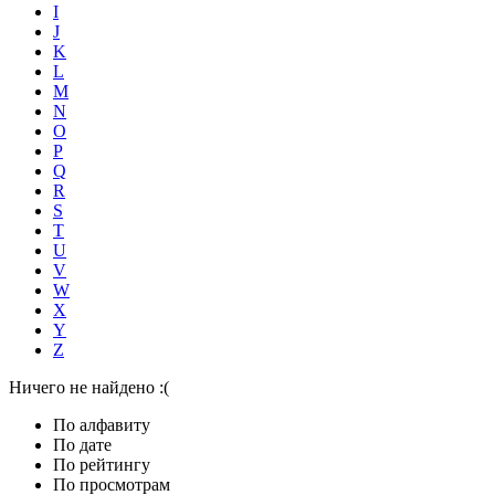
I
J
K
L
M
N
O
P
Q
R
S
T
U
V
W
X
Y
Z
Ничего не найдено :(
По алфавиту
По дате
По рейтингу
По просмотрам