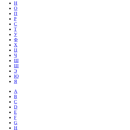
Н
О
П
Р
С
Т
У
Ф
Х
Ц
Ч
Ш
Щ
Э
Ю
Я
A
B
C
D
E
F
G
H