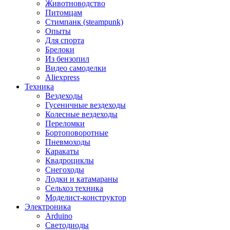
Животноводство
Питомцам
Стимпанк (steampunk)
Опыты
Для спорта
Брелоки
Из бензопил
Видео самоделки
Aliexpress
Техника
Вездеходы
Гусеничные вездеходы
Колесные вездеходы
Переломки
Бортоповоротные
Пневмоходы
Каракаты
Квадроциклы
Снегоходы
Лодки и катамараны
Сельхоз техника
Моделист-конструктор
Электроника
Arduino
Светодиоды