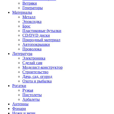
Ветряки
Генераторы
Материалы
Металл
Эпоксидка
Брос
Пластиковые бутылки
CD/DVD диски
Природный материал
Автопокрышки
Проволока
Литература
Электроника
Сделай сам
Моделист-конструктор
Строительство
Дача, сад, огород
Охота и рыбалка
Рогатки
Ружья
Пистолеты
Арбалеты
Антенны
Фонари
Ножи и мечи