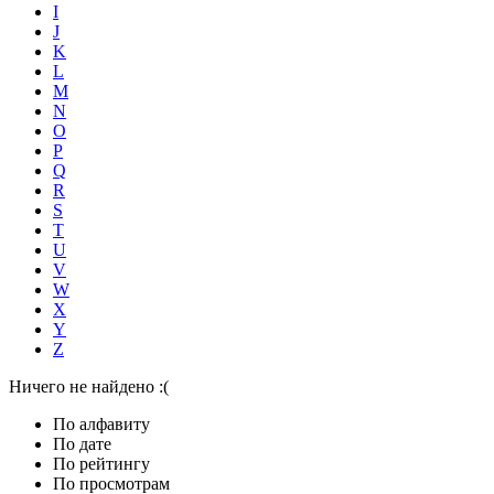
I
J
K
L
M
N
O
P
Q
R
S
T
U
V
W
X
Y
Z
Ничего не найдено :(
По алфавиту
По дате
По рейтингу
По просмотрам