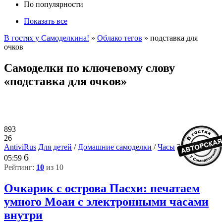
По популярности
Показать все
В гостях у Самоделкина!
»
Облако тегов
» подставка для
очков
Самоделки по ключевому слову
«подставка для очков»
893
26
AntiviRus
Для детей
/
Домашние самоделки
/
Часы
31-05-2026,
6
05:59
Рейтинг:
10
из 10
Очкарик с острова Пасхи: печатаем
умного Моаи с электронными часами
внутри