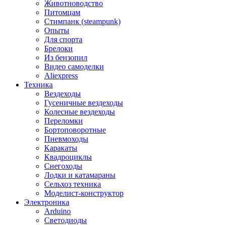
Животноводство
Питомцам
Стимпанк (steampunk)
Опыты
Для спорта
Брелоки
Из бензопил
Видео самоделки
Aliexpress
Техника
Вездеходы
Гусеничные вездеходы
Колесные вездеходы
Переломки
Бортоповоротные
Пневмоходы
Каракаты
Квадроциклы
Снегоходы
Лодки и катамараны
Сельхоз техника
Моделист-конструктор
Электроника
Arduino
Светодиоды