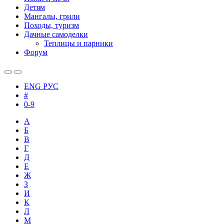
Детям
Мангалы, грили
Походы, туризм
Дачные самоделки
Теплицы и парники
Форум
ENG
РУС
#
0-9
А
Б
В
Г
Д
Е
Ж
З
И
К
Л
М