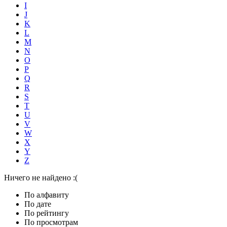
I
J
K
L
M
N
O
P
Q
R
S
T
U
V
W
X
Y
Z
Ничего не найдено :(
По алфавиту
По дате
По рейтингу
По просмотрам