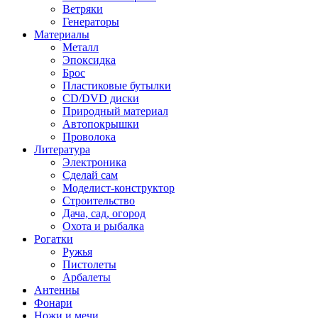
Ветряки
Генераторы
Материалы
Металл
Эпоксидка
Брос
Пластиковые бутылки
CD/DVD диски
Природный материал
Автопокрышки
Проволока
Литература
Электроника
Сделай сам
Моделист-конструктор
Строительство
Дача, сад, огород
Охота и рыбалка
Рогатки
Ружья
Пистолеты
Арбалеты
Антенны
Фонари
Ножи и мечи