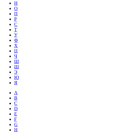
Н
О
П
Р
С
Т
У
Ф
Х
Ц
Ч
Ш
Щ
Э
Ю
Я
A
B
C
D
E
F
G
H