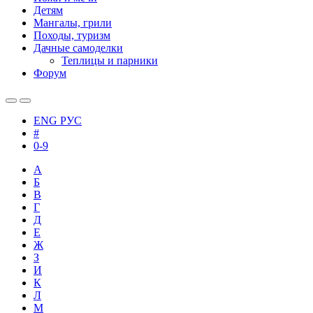
Детям
Мангалы, грили
Походы, туризм
Дачные самоделки
Теплицы и парники
Форум
ENG
РУС
#
0-9
А
Б
В
Г
Д
Е
Ж
З
И
К
Л
М