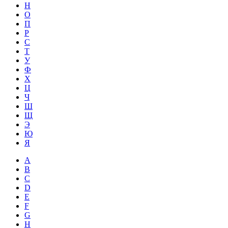
Н
О
П
Р
С
Т
У
Ф
Х
Ц
Ч
Ш
Щ
Э
Ю
Я
A
B
C
D
E
F
G
H