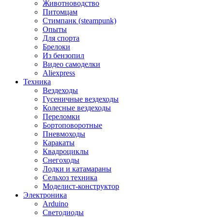
Животноводство
Питомцам
Стимпанк (steampunk)
Опыты
Для спорта
Брелоки
Из бензопил
Видео самоделки
Aliexpress
Техника
Вездеходы
Гусеничные вездеходы
Колесные вездеходы
Переломки
Бортоповоротные
Пневмоходы
Каракаты
Квадроциклы
Снегоходы
Лодки и катамараны
Сельхоз техника
Моделист-конструктор
Электроника
Arduino
Светодиоды