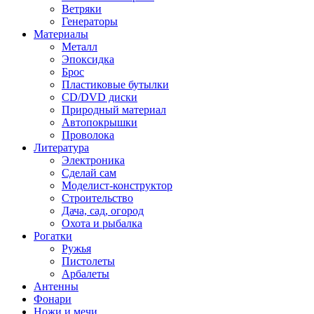
Ветряки
Генераторы
Материалы
Металл
Эпоксидка
Брос
Пластиковые бутылки
CD/DVD диски
Природный материал
Автопокрышки
Проволока
Литература
Электроника
Сделай сам
Моделист-конструктор
Строительство
Дача, сад, огород
Охота и рыбалка
Рогатки
Ружья
Пистолеты
Арбалеты
Антенны
Фонари
Ножи и мечи