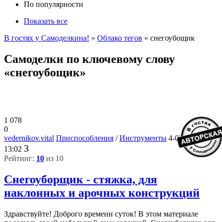
По популярности
Показать все
В гостях у Самоделкина!
»
Облако тегов
» снегоубощик
Самоделки по ключевому слову
«снегоубощик»
1 078
0
vedernikov.vital
Приспособления
/
Инструменты
4-02-2026,
3
13:02
Рейтинг:
10
из 10
Снегоуборщик - стяжка, для
наклонных и арочных конструкций
Здравствуйте! Доброго времени суток! В этом материале