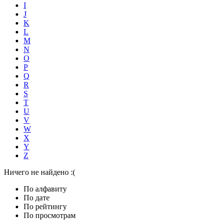
I
J
K
L
M
N
O
P
Q
R
S
T
U
V
W
X
Y
Z
Ничего не найдено :(
По алфавиту
По дате
По рейтингу
По просмотрам