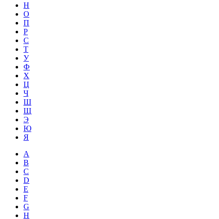
Н
О
П
Р
С
Т
У
Ф
Х
Ц
Ч
Ш
Щ
Э
Ю
Я
A
B
C
D
E
F
G
H