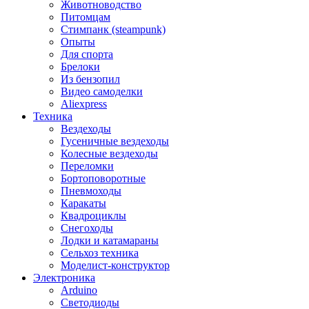
Животноводство
Питомцам
Стимпанк (steampunk)
Опыты
Для спорта
Брелоки
Из бензопил
Видео самоделки
Aliexpress
Техника
Вездеходы
Гусеничные вездеходы
Колесные вездеходы
Переломки
Бортоповоротные
Пневмоходы
Каракаты
Квадроциклы
Снегоходы
Лодки и катамараны
Сельхоз техника
Моделист-конструктор
Электроника
Arduino
Светодиоды