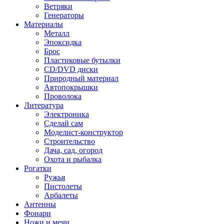
Ветряки
Генераторы
Материалы
Металл
Эпоксидка
Брос
Пластиковые бутылки
CD/DVD диски
Природный материал
Автопокрышки
Проволока
Литература
Электроника
Сделай сам
Моделист-конструктор
Строительство
Дача, сад, огород
Охота и рыбалка
Рогатки
Ружья
Пистолеты
Арбалеты
Антенны
Фонари
Ножи и мечи