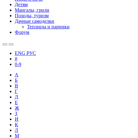
Детям
Мангалы, грили
Походы, туризм
Дачные самоделки
Теплицы и парники
Форум
ENG
РУС
#
0-9
А
Б
В
Г
Д
Е
Ж
З
И
К
Л
М