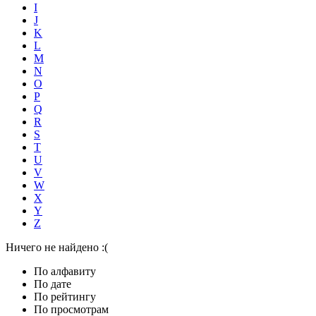
I
J
K
L
M
N
O
P
Q
R
S
T
U
V
W
X
Y
Z
Ничего не найдено :(
По алфавиту
По дате
По рейтингу
По просмотрам