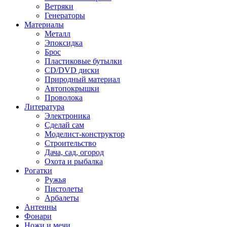
Ветряки
Генераторы
Материалы
Металл
Эпоксидка
Брос
Пластиковые бутылки
CD/DVD диски
Природный материал
Автопокрышки
Проволока
Литература
Электроника
Сделай сам
Моделист-конструктор
Строительство
Дача, сад, огород
Охота и рыбалка
Рогатки
Ружья
Пистолеты
Арбалеты
Антенны
Фонари
Ножи и мечи