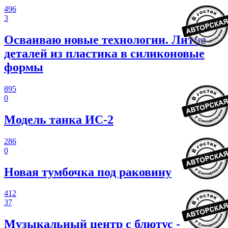
496
3
Осваиваю новые технологии. Литье
деталей из пластика в силиконовые
формы
895
0
Модель танка ИС-2
286
0
Новая тумбочка под раковину
412
37
Музыкальный центр с блютус -