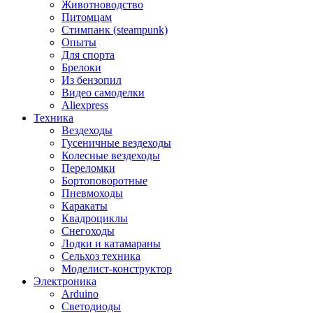
Животноводство
Питомцам
Стимпанк (steampunk)
Опыты
Для спорта
Брелоки
Из бензопил
Видео самоделки
Aliexpress
Техника
Вездеходы
Гусеничные вездеходы
Колесные вездеходы
Переломки
Бортоповоротные
Пневмоходы
Каракаты
Квадроциклы
Снегоходы
Лодки и катамараны
Сельхоз техника
Моделист-конструктор
Электроника
Arduino
Светодиоды