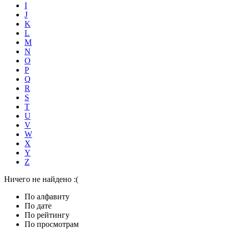
I
J
K
L
M
N
O
P
Q
R
S
T
U
V
W
X
Y
Z
Ничего не найдено :(
По алфавиту
По дате
По рейтингу
По просмотрам