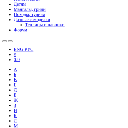
Детям
Мангалы, грили
Походы, туризм
Дачные самоделки
Теплицы и парники
Форум
ENG
РУС
#
0-9
А
Б
В
Г
Д
Е
Ж
З
И
К
Л
М