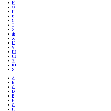
Н
О
П
Р
С
Т
У
Ф
Х
Ц
Ч
Ш
Щ
Э
Ю
Я
A
B
C
D
E
F
G
H