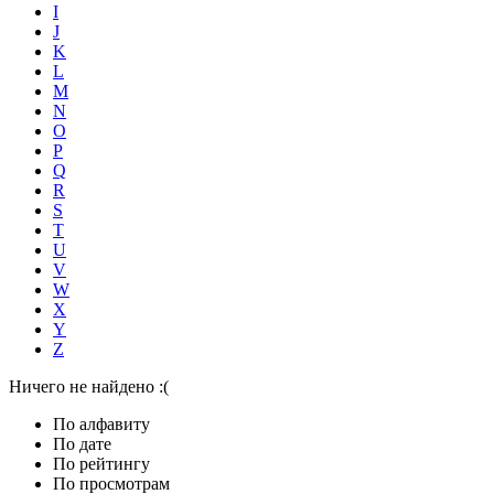
I
J
K
L
M
N
O
P
Q
R
S
T
U
V
W
X
Y
Z
Ничего не найдено :(
По алфавиту
По дате
По рейтингу
По просмотрам