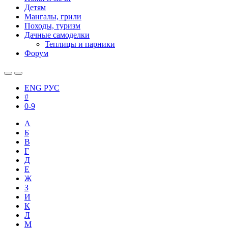
Детям
Мангалы, грили
Походы, туризм
Дачные самоделки
Теплицы и парники
Форум
ENG
РУС
#
0-9
А
Б
В
Г
Д
Е
Ж
З
И
К
Л
М