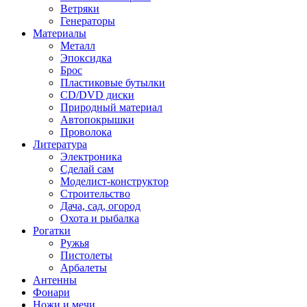
Ветряки
Генераторы
Материалы
Металл
Эпоксидка
Брос
Пластиковые бутылки
CD/DVD диски
Природный материал
Автопокрышки
Проволока
Литература
Электроника
Сделай сам
Моделист-конструктор
Строительство
Дача, сад, огород
Охота и рыбалка
Рогатки
Ружья
Пистолеты
Арбалеты
Антенны
Фонари
Ножи и мечи