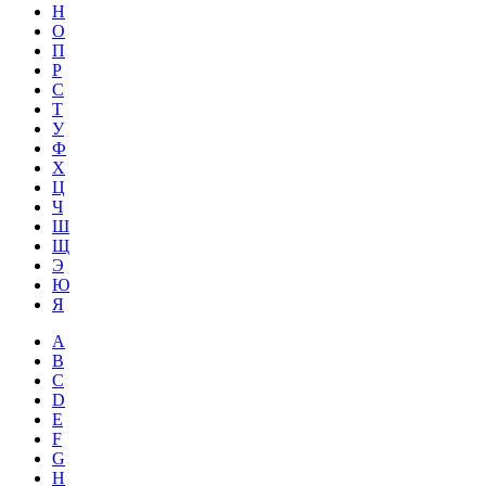
Н
О
П
Р
С
Т
У
Ф
Х
Ц
Ч
Ш
Щ
Э
Ю
Я
A
B
C
D
E
F
G
H