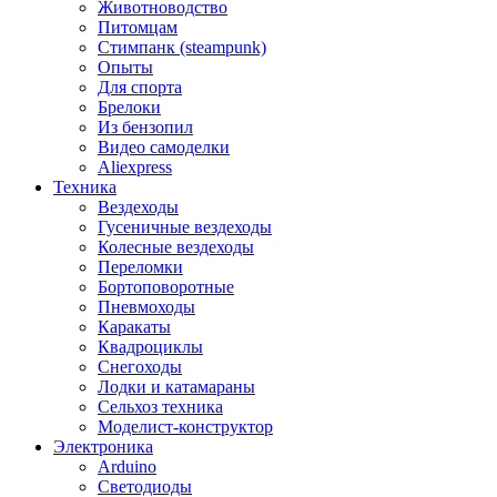
Животноводство
Питомцам
Стимпанк (steampunk)
Опыты
Для спорта
Брелоки
Из бензопил
Видео самоделки
Aliexpress
Техника
Вездеходы
Гусеничные вездеходы
Колесные вездеходы
Переломки
Бортоповоротные
Пневмоходы
Каракаты
Квадроциклы
Снегоходы
Лодки и катамараны
Сельхоз техника
Моделист-конструктор
Электроника
Arduino
Светодиоды