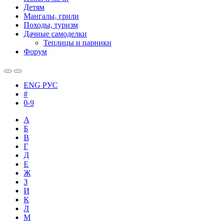
Детям
Мангалы, грили
Походы, туризм
Дачные самоделки
Теплицы и парники
Форум
ENG
РУС
#
0-9
А
Б
В
Г
Д
Е
Ж
З
И
К
Л
М