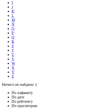
I
J
K
L
M
N
O
P
Q
R
S
T
U
V
W
X
Y
Z
Ничего не найдено :(
По алфавиту
По дате
По рейтингу
По просмотрам