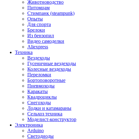
Животноводство
Питомцам
Стимпанк (steampunk)
Опыты
Для спорта
Брелоки
Из бензопил
Видео самоделки
Aliexpress
Техника
Вездеходы
Гусеничные вездеходы
Колесные вездеходы
Переломки
Бортоповоротные
Пневмоходы
Каракаты
Квадроциклы
Снегоходы
Лодки и катамараны
Сельхоз техника
Моделист-конструктор
Электроника
Arduino
Светодиоды