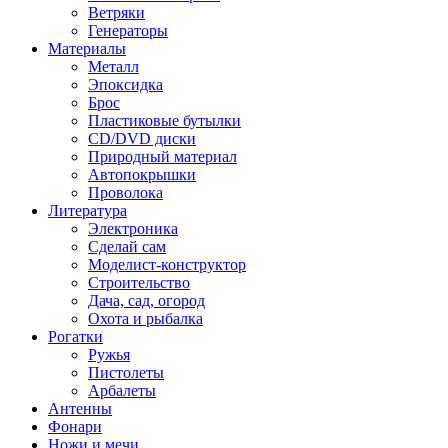
Ветряки
Генераторы
Материалы
Металл
Эпоксидка
Брос
Пластиковые бутылки
CD/DVD диски
Природный материал
Автопокрышки
Проволока
Литература
Электроника
Сделай сам
Моделист-конструктор
Строительство
Дача, сад, огород
Охота и рыбалка
Рогатки
Ружья
Пистолеты
Арбалеты
Антенны
Фонари
Ножи и мечи