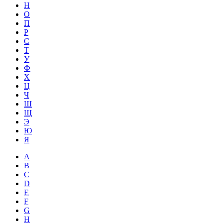
Н
О
П
Р
С
Т
У
Ф
Х
Ц
Ч
Ш
Щ
Э
Ю
Я
A
B
C
D
E
F
G
H