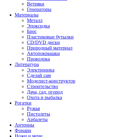
Ветряки
Генераторы
Материалы
Металл
Эпоксидка
Брос
Пластиковые бутылки
CD/DVD диски
Природный материал
Автопокрышки
Проволока
Литература
Электроника
Сделай сам
Моделист-конструктор
Строительство
Дача, сад, огород
Охота и рыбалка
Рогатки
Ружья
Пистолеты
Арбалеты
Антенны
Фонари
Ножи и мечи