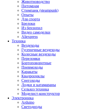
Животноводство
Питомцам
Стимпанк (steampunk)
Опыты
Для спорта
Брелоки
Из бензопил
Видео самоделки
Aliexpress
Техника
Вездеходы
Гусеничные вездеходы
Колесные вездеходы
Переломки
Бортоповоротные
Пневмоходы
Каракаты
Квадроциклы
Снегоходы
Лодки и катамараны
Сельхоз техника
Моделист-конструктор
Электроника
Arduino
Светодиоды