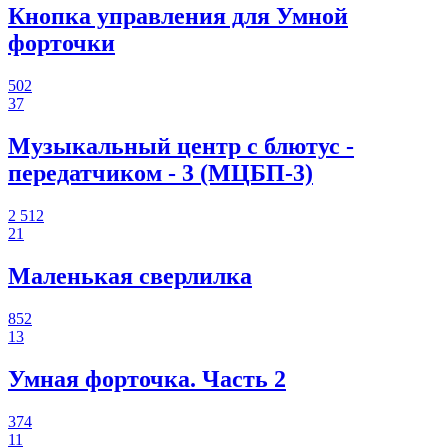
Кнопка управления для Умной
форточки
502
37
Музыкальный центр с блютус -
передатчиком - 3 (МЦБП-3)
2 512
21
Маленькая сверлилка
852
13
Умная форточка. Часть 2
374
11