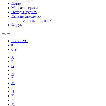
Детям
Мангалы, грили
Походы, туризм
Дачные самоделки
Теплицы и парники
Форум
ENG
РУС
#
0-9
А
Б
В
Г
Д
Е
Ж
З
И
К
Л
М