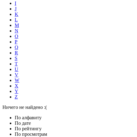
I
J
K
L
M
N
O
P
Q
R
S
T
U
V
W
X
Y
Z
Ничего не найдено :(
По алфавиту
По дате
По рейтингу
По просмотрам