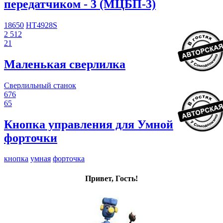
передатчиком - 3 (МЦБП-3)
18650
HT4928S
2 512
21
Маленькая сверлилка
Сверлильный станок
676
65
Кнопка управления для Умной
форточки
кнопка
умная
форточка
Привет, Гость!