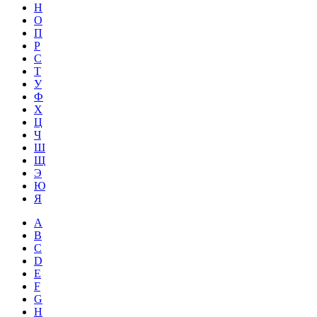
Н
О
П
Р
С
Т
У
Ф
Х
Ц
Ч
Ш
Щ
Э
Ю
Я
A
B
C
D
E
F
G
H