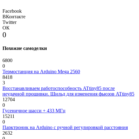
Facebook
ВКонтакте
Twitter
ОК
0
Похожие самоделки
6800
0
Термостанция на Arduino Mega 2560
8418
3
Восстанавливаем работоспособность ATtiny85 после
неудачной прошивки. Шильд для изменения фьюзов ATtiny85
12704
0
Гусеничное шасси + 433 МГц
15211
0
Парктроник на Arduino с ручной регулировкой расстояния
2632
0