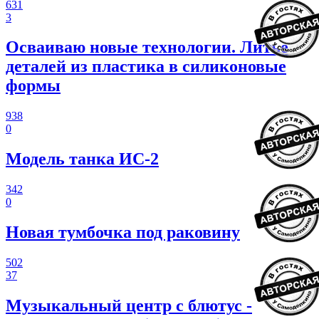
631
3
Осваиваю новые технологии. Литье
деталей из пластика в силиконовые
формы
938
0
Модель танка ИС-2
342
0
Новая тумбочка под раковину
502
37
Музыкальный центр с блютус -