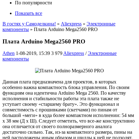
По популярности
Показать все
В гостях у Самоделкина!
»
Aliexpress
»
Электронные
компоненты
» Плата Arduino Mega2560 PRO
Плата Arduino Mega2560 PRO
Athen
1-08-2019, 15:39
3 979
Aliexpress
/
Электронные
компоненты
Данная плата предназначена для проектов, в которых
особенно важна компактность блока управления. По своим
функциям она идентична Arduino Mega 2560. По качеству
исполнения и стабильности работы эта плата также не
уступает своему «старшему брату». Это функционал и
совместимость с прошивками (скетчами) по пинам от
большой «меги» в куда более компактном исполнении: 54 мм
х 38 мм (Д х Ш). Следует отметить, что все-же конструктивно
она отличается от своего полноразмерного аналога
достаточно сильно. Так, из-за компактного размера, пины на
ней расположены иным образом и шилды к ней не подходят.