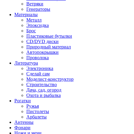
Ветряки
Генераторы
Материалы
Металл
Эпоксидка
Брос
Пластиковые бутылки
CD/DVD диски
Природный материал
Автопокрышки
Проволока
Литература
Электроника
Сделай сам
Моделист-конструктор
Строительство
Дача, сад, огород
Охота и рыбалка
Рогатки
Ружья
Пистолеты
Арбалеты
Антенны
Фонари
Ножи и мечи