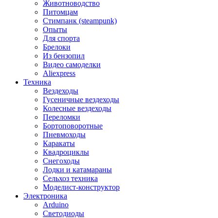
Животноводство
Питомцам
Стимпанк (steampunk)
Опыты
Для спорта
Брелоки
Из бензопил
Видео самоделки
Aliexpress
Техника
Вездеходы
Гусеничные вездеходы
Колесные вездеходы
Переломки
Бортоповоротные
Пневмоходы
Каракаты
Квадроциклы
Снегоходы
Лодки и катамараны
Сельхоз техника
Моделист-конструктор
Электроника
Arduino
Светодиоды