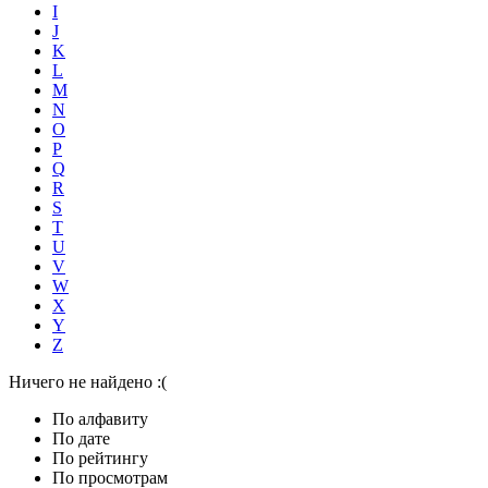
I
J
K
L
M
N
O
P
Q
R
S
T
U
V
W
X
Y
Z
Ничего не найдено :(
По алфавиту
По дате
По рейтингу
По просмотрам