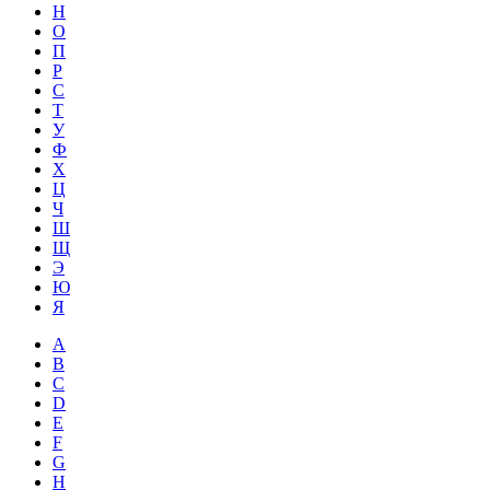
Н
О
П
Р
С
Т
У
Ф
Х
Ц
Ч
Ш
Щ
Э
Ю
Я
A
B
C
D
E
F
G
H