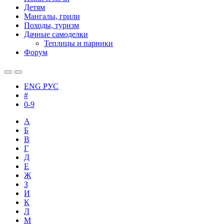
Детям
Мангалы, грили
Походы, туризм
Дачные самоделки
Теплицы и парники
Форум
ENG
РУС
#
0-9
А
Б
В
Г
Д
Е
Ж
З
И
К
Л
М