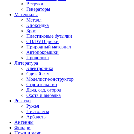
Ветряки
Генераторы
Материалы
Металл
Эпоксидка
Брос
Пластиковые бутылки
CD/DVD диски
Природный материал
Автопокрышки
Проволока
Литература
Электроника
Сделай сам
Моделист-конструктор
Строительство
Дача, сад, огород
Охота и рыбалка
Рогатки
Ружья
Пистолеты
Арбалеты
Антенны
Фонари
Ножи и мечи