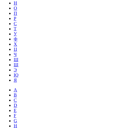
Н
О
П
Р
С
Т
У
Ф
Х
Ц
Ч
Ш
Щ
Э
Ю
Я
A
B
C
D
E
F
G
H