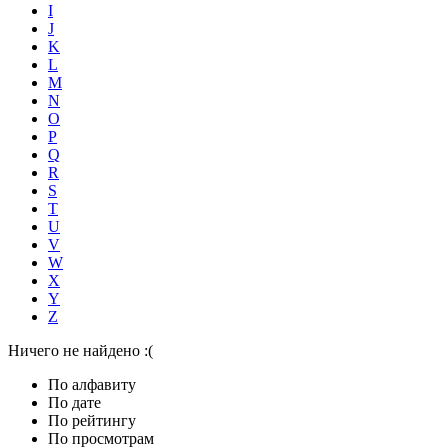
I
J
K
L
M
N
O
P
Q
R
S
T
U
V
W
X
Y
Z
Ничего не найдено :(
По алфавиту
По дате
По рейтингу
По просмотрам