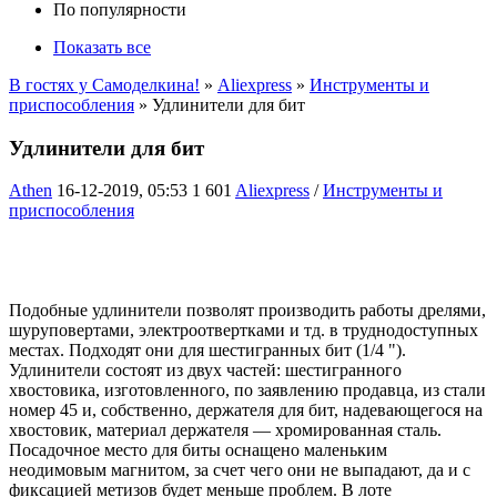
По популярности
Показать все
В гостях у Самоделкина!
»
Aliexpress
»
Инструменты и
приспособления
» Удлинители для бит
Удлинители для бит
Athen
16-12-2019, 05:53
1 601
Aliexpress
/
Инструменты и
приспособления
Подобные удлинители позволят производить работы дрелями,
шуруповертами, электроотвертками и тд. в труднодоступных
местах. Подходят они для шестигранных бит (1/4 ").
Удлинители состоят из двух частей: шестигранного
хвостовика, изготовленного, по заявлению продавца, из стали
номер 45 и, собственно, держателя для бит, надевающегося на
хвостовик, материал держателя — хромированная сталь.
Посадочное место для биты оснащено маленьким
неодимовым магнитом, за счет чего они не выпадают, да и с
фиксацией метизов будет меньше проблем. В лоте