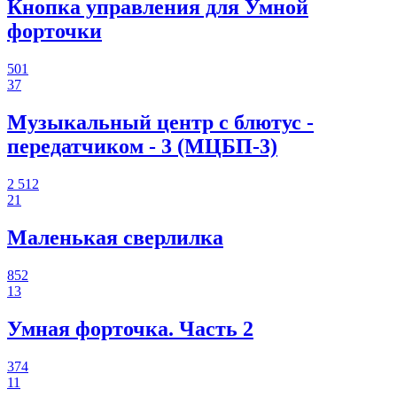
Кнопка управления для Умной
форточки
501
37
Музыкальный центр с блютус -
передатчиком - 3 (МЦБП-3)
2 512
21
Маленькая сверлилка
852
13
Умная форточка. Часть 2
374
11