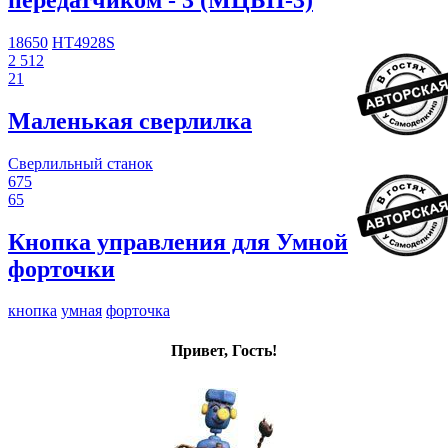
18650
HT4928S
2 512
21
Маленькая сверлилка
Сверлильный станок
675
65
Кнопка управления для Умной
форточки
кнопка
умная
форточка
Привет, Гость!