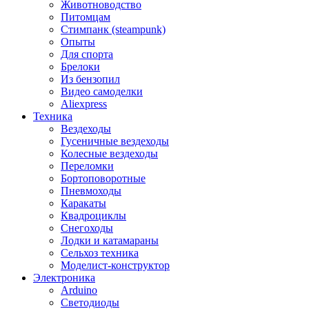
Животноводство
Питомцам
Стимпанк (steampunk)
Опыты
Для спорта
Брелоки
Из бензопил
Видео самоделки
Aliexpress
Техника
Вездеходы
Гусеничные вездеходы
Колесные вездеходы
Переломки
Бортоповоротные
Пневмоходы
Каракаты
Квадроциклы
Снегоходы
Лодки и катамараны
Сельхоз техника
Моделист-конструктор
Электроника
Arduino
Светодиоды