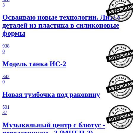
3
Осваиваю новые технологии. Литье
деталей из пластика в силиконовые
формы
938
0
Модель танка ИС-2
342
0
Новая тумбочка под раковину
501
37
Музыкальный центр с блютус -
передатчиком - 3 (МЦБП-3)