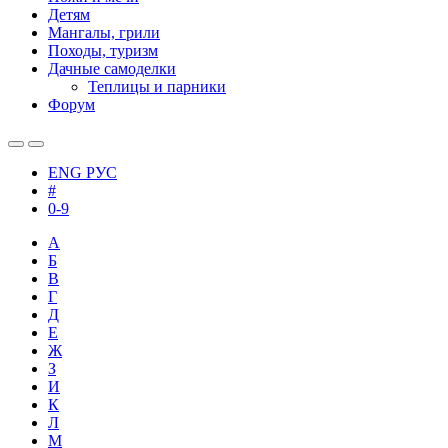
Детям
Мангалы, грили
Походы, туризм
Дачные самоделки
Теплицы и парники
Форум
ENG
РУС
#
0-9
А
Б
В
Г
Д
Е
Ж
З
И
К
Л
М