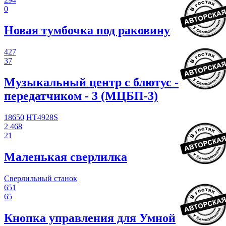
0
Новая тумбочка под раковину
427
37
Музыкальный центр с блютус -
передатчиком - 3 (МЦБП-3)
18650
HT4928S
2 468
21
Маленькая сверлилка
Сверлильный станок
651
65
Кнопка управления для Умной