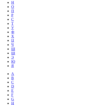
Н
О
П
Р
С
Т
У
Ф
Х
Ц
Ч
Ш
Щ
Э
Ю
Я
A
B
C
D
E
F
G
H