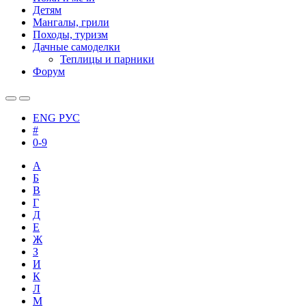
Детям
Мангалы, грили
Походы, туризм
Дачные самоделки
Теплицы и парники
Форум
ENG
РУС
#
0-9
А
Б
В
Г
Д
Е
Ж
З
И
К
Л
М