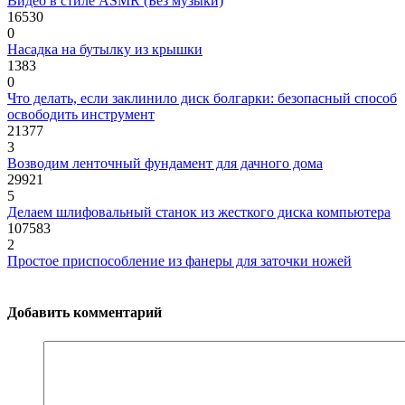
Видео в стиле ASMR (Без музыки)
16530
0
Насадка на бутылку из крышки
1383
0
Что делать, если заклинило диск болгарки: безопасный способ
освободить инструмент
21377
3
Возводим ленточный фундамент для дачного дома
29921
5
Делаем шлифовальный станок из жесткого диска компьютера
107583
2
Простое приспособление из фанеры для заточки ножей
Добавить комментарий