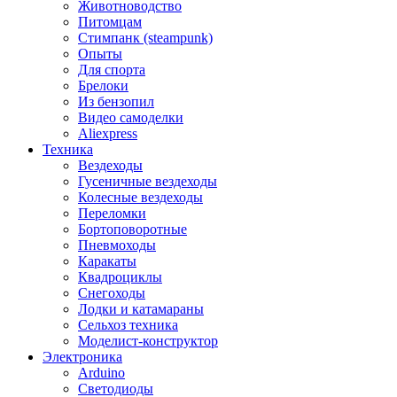
Животноводство
Питомцам
Стимпанк (steampunk)
Опыты
Для спорта
Брелоки
Из бензопил
Видео самоделки
Aliexpress
Техника
Вездеходы
Гусеничные вездеходы
Колесные вездеходы
Переломки
Бортоповоротные
Пневмоходы
Каракаты
Квадроциклы
Снегоходы
Лодки и катамараны
Сельхоз техника
Моделист-конструктор
Электроника
Arduino
Светодиоды