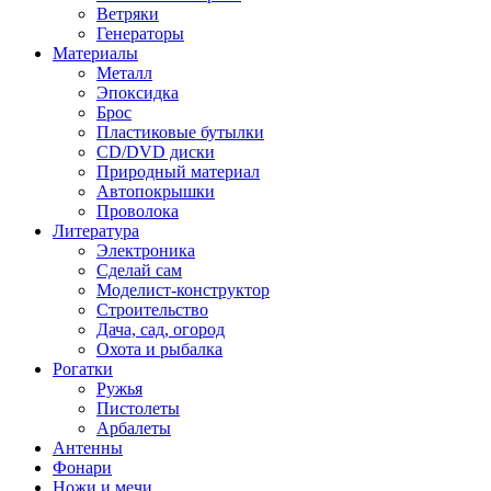
Ветряки
Генераторы
Материалы
Металл
Эпоксидка
Брос
Пластиковые бутылки
CD/DVD диски
Природный материал
Автопокрышки
Проволока
Литература
Электроника
Сделай сам
Моделист-конструктор
Строительство
Дача, сад, огород
Охота и рыбалка
Рогатки
Ружья
Пистолеты
Арбалеты
Антенны
Фонари
Ножи и мечи