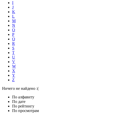
I
J
K
L
M
N
O
P
Q
R
S
T
U
V
W
X
Y
Z
Ничего не найдено :(
По алфавиту
По дате
По рейтингу
По просмотрам