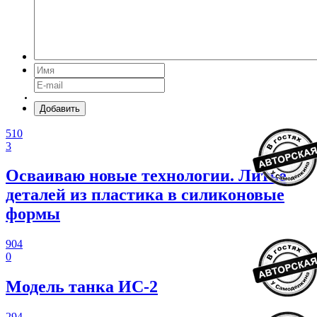
Добавить
510
3
Осваиваю новые технологии. Литье
деталей из пластика в силиконовые
формы
904
0
Модель танка ИС-2
294