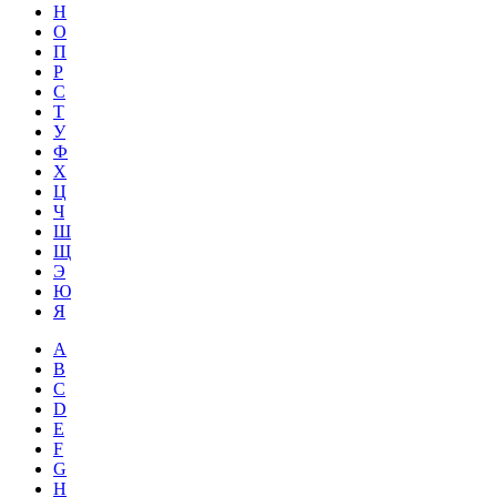
Н
О
П
Р
С
Т
У
Ф
Х
Ц
Ч
Ш
Щ
Э
Ю
Я
A
B
C
D
E
F
G
H