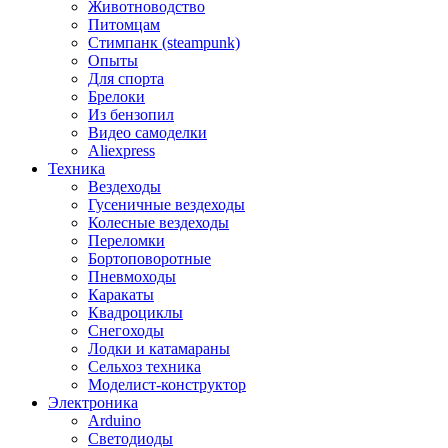
Животноводство
Питомцам
Стимпанк (steampunk)
Опыты
Для спорта
Брелоки
Из бензопил
Видео самоделки
Aliexpress
Техника
Вездеходы
Гусеничные вездеходы
Колесные вездеходы
Переломки
Бортоповоротные
Пневмоходы
Каракаты
Квадроциклы
Снегоходы
Лодки и катамараны
Сельхоз техника
Моделист-конструктор
Электроника
Arduino
Светодиоды