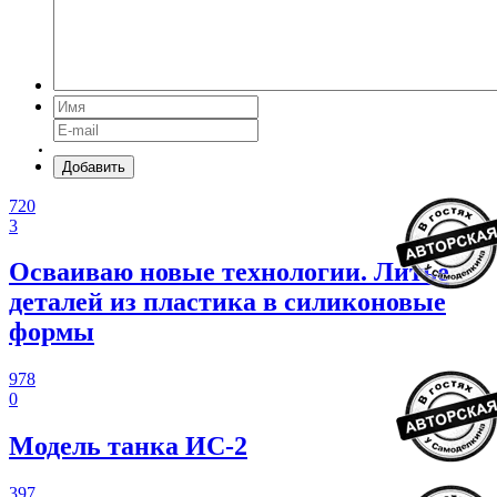
Добавить
720
3
Осваиваю новые технологии. Литье
деталей из пластика в силиконовые
формы
978
0
Модель танка ИС-2
397