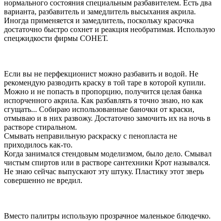
нормального состояния специальным разбавителем. Есть два
варианта, разбавитель и замедлитель высыхания акрила.
Иногда применяется и замедлитель, поскольку красочка
достаточно быстро сохнет и реакция необратимая. Использую
спецжидкости фирмы СОНЕТ.
Если вы не перфекционист можно разбавить и водой. Не
рекомендую разводить краску в той таре в которой купили.
Можно и не попасть в пропорцию, получится целая банка
испорченного акрила. Как разбавлять я точно знаю, но как
сгущать... Собираю использованные баночки от краски,
отмываю и в них развожу. Достаточно замочить их на ночь в
растворе стиральном.
Смывать неправильную раскраску с пенопласта не
приходилось как-то.
Когда занимался стендовым моделизмом, было дело. Смывал
чистым спиртов или в растворе сантехники Крот назывался.
Не знаю сейчас выпускают эту штуку. Пластику этот зверь
совершенно не вредил.
Вместо палитры использую прозрачное маленькое блюдечко.