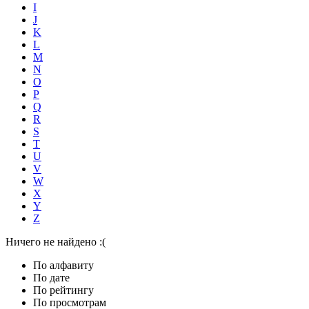
I
J
K
L
M
N
O
P
Q
R
S
T
U
V
W
X
Y
Z
Ничего не найдено :(
По алфавиту
По дате
По рейтингу
По просмотрам