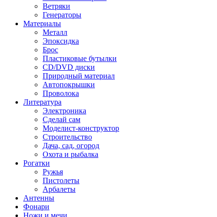
Ветряки
Генераторы
Материалы
Металл
Эпоксидка
Брос
Пластиковые бутылки
CD/DVD диски
Природный материал
Автопокрышки
Проволока
Литература
Электроника
Сделай сам
Моделист-конструктор
Строительство
Дача, сад, огород
Охота и рыбалка
Рогатки
Ружья
Пистолеты
Арбалеты
Антенны
Фонари
Ножи и мечи