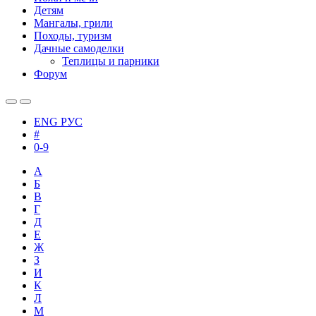
Детям
Мангалы, грили
Походы, туризм
Дачные самоделки
Теплицы и парники
Форум
ENG
РУС
#
0-9
А
Б
В
Г
Д
Е
Ж
З
И
К
Л
М