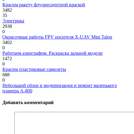
Красим ракету флуоресцентной краской
3482
35
Электрика
2938
0
Окрасочные работы FPV носителя X-UAV Mini Talon
3402
0
Работаем аэрографом. Раскраска зальной модели
1472
0
Красим пластиковые самолеты
688
0
Небольшой обзор и модернизация и ремонт маленького
планера А-800
Добавить комментарий