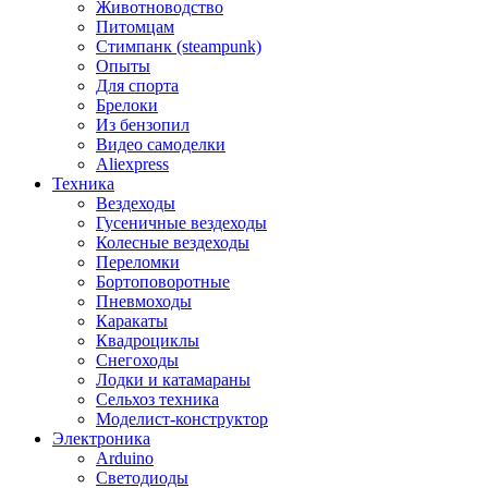
Животноводство
Питомцам
Стимпанк (steampunk)
Опыты
Для спорта
Брелоки
Из бензопил
Видео самоделки
Aliexpress
Техника
Вездеходы
Гусеничные вездеходы
Колесные вездеходы
Переломки
Бортоповоротные
Пневмоходы
Каракаты
Квадроциклы
Снегоходы
Лодки и катамараны
Сельхоз техника
Моделист-конструктор
Электроника
Arduino
Светодиоды