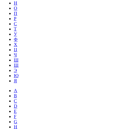
Н
О
П
Р
С
Т
У
Ф
Х
Ц
Ч
Ш
Щ
Э
Ю
Я
A
B
C
D
E
F
G
H