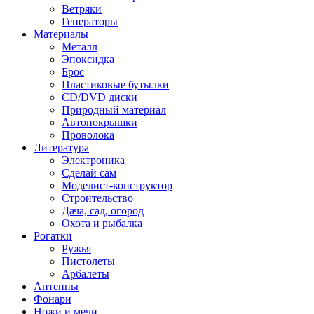
Ветряки
Генераторы
Материалы
Металл
Эпоксидка
Брос
Пластиковые бутылки
CD/DVD диски
Природный материал
Автопокрышки
Проволока
Литература
Электроника
Сделай сам
Моделист-конструктор
Строительство
Дача, сад, огород
Охота и рыбалка
Рогатки
Ружья
Пистолеты
Арбалеты
Антенны
Фонари
Ножи и мечи