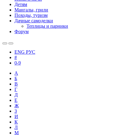
Детям
Мангалы, грили
Походы, туризм
Дачные самоделки
Теплицы и парники
Форум
ENG
РУС
#
0-9
А
Б
В
Г
Д
Е
Ж
З
И
К
Л
М