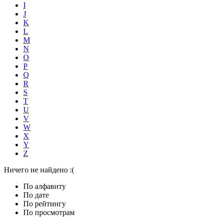
I
J
K
L
M
N
O
P
Q
R
S
T
U
V
W
X
Y
Z
Ничего не найдено :(
По алфавиту
По дате
По рейтингу
По просмотрам