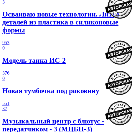
3
Осваиваю новые технологии. Литье
деталей из пластика в силиконовые
формы
953
0
Модель танка ИС-2
376
0
Новая тумбочка под раковину
551
37
Музыкальный центр с блютус -
передатчиком - 3 (МЦБП-3)