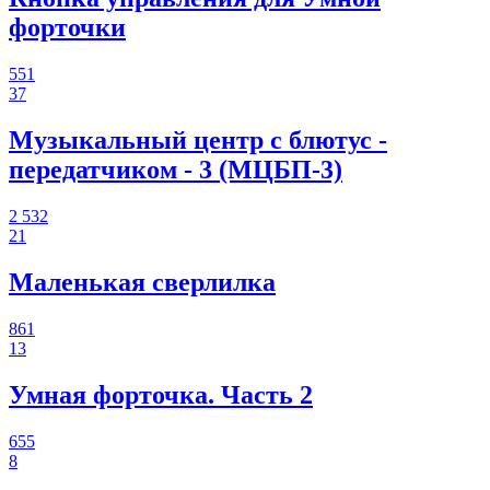
форточки
551
37
Музыкальный центр с блютус -
передатчиком - 3 (МЦБП-3)
2 532
21
Маленькая сверлилка
861
13
Умная форточка. Часть 2
655
8