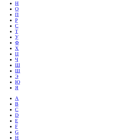
Н
О
П
Р
С
Т
У
Ф
Х
Ц
Ч
Ш
Щ
Э
Ю
Я
A
B
C
D
E
F
G
H