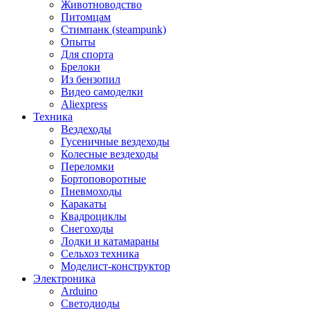
Животноводство
Питомцам
Стимпанк (steampunk)
Опыты
Для спорта
Брелоки
Из бензопил
Видео самоделки
Aliexpress
Техника
Вездеходы
Гусеничные вездеходы
Колесные вездеходы
Переломки
Бортоповоротные
Пневмоходы
Каракаты
Квадроциклы
Снегоходы
Лодки и катамараны
Сельхоз техника
Моделист-конструктор
Электроника
Arduino
Светодиоды