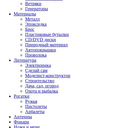
Ветряки
Генераторы
Материалы
Металл
Эпоксидка
Брос
Пластиковые бутылки
CD/DVD диски
Природный материал
Автопокрышки
Проволока
Литература
Электроника
Сделай сам
Моделист-конструктор
Строительство
Дача, сад, огород
Охота и рыбалка
Рогатки
Ружья
Пистолеты
Арбалеты
Антенны
Фонари
Ножи и мечи