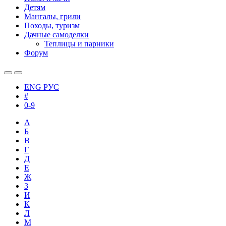
Детям
Мангалы, грили
Походы, туризм
Дачные самоделки
Теплицы и парники
Форум
ENG
РУС
#
0-9
А
Б
В
Г
Д
Е
Ж
З
И
К
Л
М