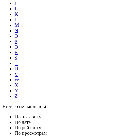
I
J
K
L
M
N
O
P
Q
R
S
T
U
V
W
X
Y
Z
Ничего не найдено :(
По алфавиту
По дате
По рейтингу
По просмотрам