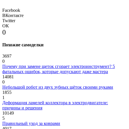
Facebook
ВКонтакте
Twitter
ОК
0
Похожие самоделки
3697
0
Почему при замене щеток сгорает электроинструмент? 5
фатальных ошибок, которые допускают даже мастера
14081
0
Небольшой робот из двух зубных щёток своими руками
1855
1
Деформация ламелей коллектора в электродвигателе:
причины и решения
10149
5
Правильный уход за коврами
4017