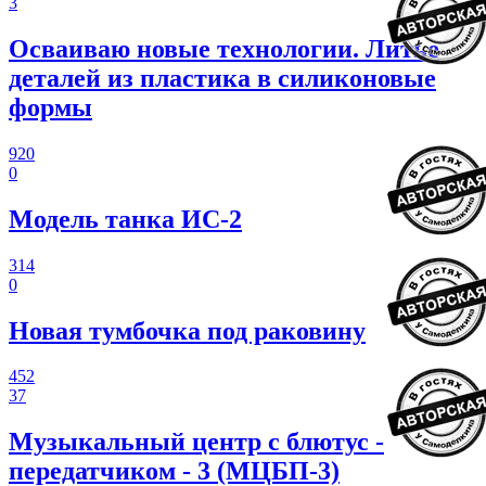
3
Осваиваю новые технологии. Литье
деталей из пластика в силиконовые
формы
920
0
Модель танка ИС-2
314
0
Новая тумбочка под раковину
452
37
Музыкальный центр с блютус -
передатчиком - 3 (МЦБП-3)