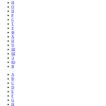
Н
О
П
Р
С
Т
У
Ф
Х
Ц
Ч
Ш
Щ
Э
Ю
Я
A
B
C
D
E
F
G
H