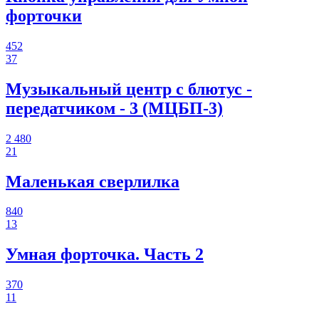
форточки
452
37
Музыкальный центр с блютус -
передатчиком - 3 (МЦБП-3)
2 480
21
Маленькая сверлилка
840
13
Умная форточка. Часть 2
370
11