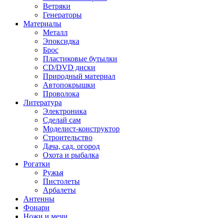
Ветряки
Генераторы
Материалы
Металл
Эпоксидка
Брос
Пластиковые бутылки
CD/DVD диски
Природный материал
Автопокрышки
Проволока
Литература
Электроника
Сделай сам
Моделист-конструктор
Строительство
Дача, сад, огород
Охота и рыбалка
Рогатки
Ружья
Пистолеты
Арбалеты
Антенны
Фонари
Ножи и мечи