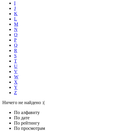
I
J
K
L
M
N
O
P
Q
R
S
T
U
V
W
X
Y
Z
Ничего не найдено :(
По алфавиту
По дате
По рейтингу
По просмотрам