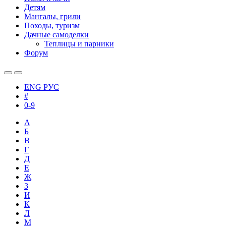
Детям
Мангалы, грили
Походы, туризм
Дачные самоделки
Теплицы и парники
Форум
ENG
РУС
#
0-9
А
Б
В
Г
Д
Е
Ж
З
И
К
Л
М