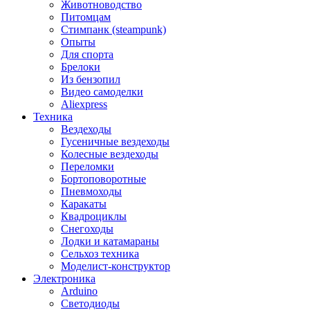
Животноводство
Питомцам
Стимпанк (steampunk)
Опыты
Для спорта
Брелоки
Из бензопил
Видео самоделки
Aliexpress
Техника
Вездеходы
Гусеничные вездеходы
Колесные вездеходы
Переломки
Бортоповоротные
Пневмоходы
Каракаты
Квадроциклы
Снегоходы
Лодки и катамараны
Сельхоз техника
Моделист-конструктор
Электроника
Arduino
Светодиоды