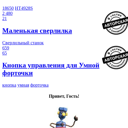
18650
HT4928S
2 480
21
Маленькая сверлилка
Сверлильный станок
659
65
Кнопка управления для Умной
форточки
кнопка
умная
форточка
Привет, Гость!