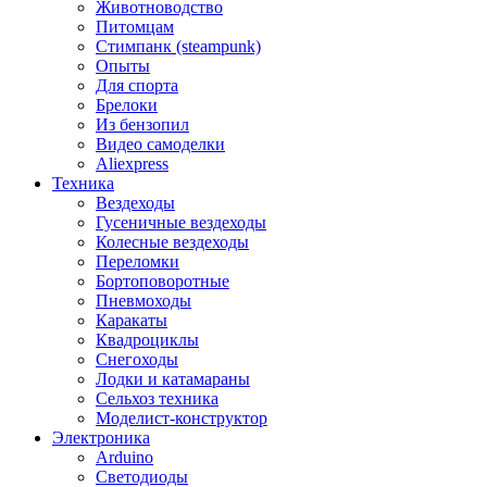
Животноводство
Питомцам
Стимпанк (steampunk)
Опыты
Для спорта
Брелоки
Из бензопил
Видео самоделки
Aliexpress
Техника
Вездеходы
Гусеничные вездеходы
Колесные вездеходы
Переломки
Бортоповоротные
Пневмоходы
Каракаты
Квадроциклы
Снегоходы
Лодки и катамараны
Сельхоз техника
Моделист-конструктор
Электроника
Arduino
Светодиоды