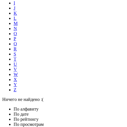
I
J
K
L
M
N
O
P
Q
R
S
T
U
V
W
X
Y
Z
Ничего не найдено :(
По алфавиту
По дате
По рейтингу
По просмотрам