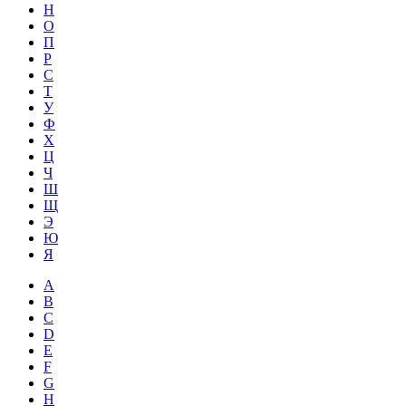
Н
О
П
Р
С
Т
У
Ф
Х
Ц
Ч
Ш
Щ
Э
Ю
Я
A
B
C
D
E
F
G
H