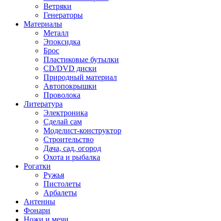
Ветряки
Генераторы
Материалы
Металл
Эпоксидка
Брос
Пластиковые бутылки
CD/DVD диски
Природный материал
Автопокрышки
Проволока
Литература
Электроника
Сделай сам
Моделист-конструктор
Строительство
Дача, сад, огород
Охота и рыбалка
Рогатки
Ружья
Пистолеты
Арбалеты
Антенны
Фонари
Ножи и мечи