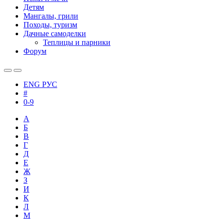
Детям
Мангалы, грили
Походы, туризм
Дачные самоделки
Теплицы и парники
Форум
ENG
РУС
#
0-9
А
Б
В
Г
Д
Е
Ж
З
И
К
Л
М