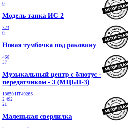
0
Модель танка ИС-2
323
0
Новая тумбочка под раковину
466
37
Музыкальный центр с блютус -
передатчиком - 3 (МЦБП-3)
18650
HT4928S
2 492
21
Маленькая сверлилка