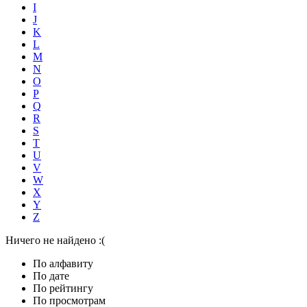
I
J
K
L
M
N
O
P
Q
R
S
T
U
V
W
X
Y
Z
Ничего не найдено :(
По алфавиту
По дате
По рейтингу
По просмотрам