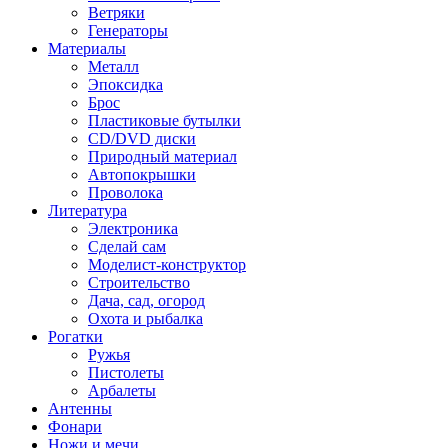
Ветряки
Генераторы
Материалы
Металл
Эпоксидка
Брос
Пластиковые бутылки
CD/DVD диски
Природный материал
Автопокрышки
Проволока
Литература
Электроника
Сделай сам
Моделист-конструктор
Строительство
Дача, сад, огород
Охота и рыбалка
Рогатки
Ружья
Пистолеты
Арбалеты
Антенны
Фонари
Ножи и мечи