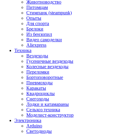
Животноводство
Питомцам
Стимпанк (steampunk)
Опыты
Для спорта
Брелоки
Из бензопил
Видео самоделки
Aliexpress
Техника
Вездеходы
Гусеничные вездеходы
Колесные вездеходы
Переломки
Бортоповоротные
Пневмоходы
Каракаты
Квадроциклы
Снегоходы
Лодки и катамараны
Сельхоз техника
Моделист-конструктор
Электроника
Arduino
Светодиоды