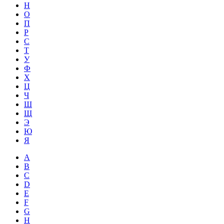
Н
О
П
Р
С
Т
У
Ф
Х
Ц
Ч
Ш
Щ
Э
Ю
Я
A
B
C
D
E
F
G
H