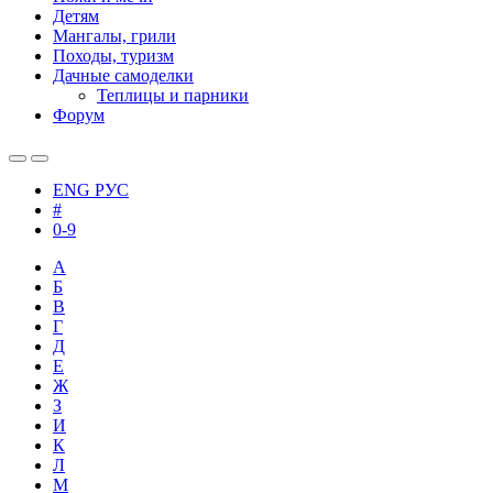
Детям
Мангалы, грили
Походы, туризм
Дачные самоделки
Теплицы и парники
Форум
ENG
РУС
#
0-9
А
Б
В
Г
Д
Е
Ж
З
И
К
Л
М