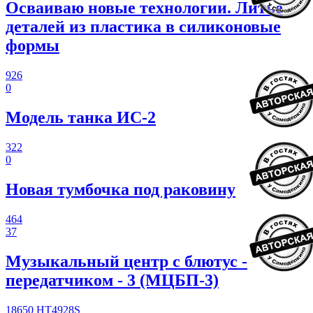
Осваиваю новые технологии. Литье
деталей из пластика в силиконовые
формы
926
0
Модель танка ИС-2
322
0
Новая тумбочка под раковину
464
37
Музыкальный центр с блютус -
передатчиком - 3 (МЦБП-3)
18650
HT4928S