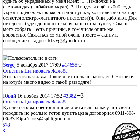
судить об украденных у меня идеях: 1. Лампочки на
светодиодах (Чибайсик украл). 2. Пиндосы ещё в 2000 году
украли идею электро-магнитной пушки, хотя идея до сих пор
остается электро-магнитного пистолета))). Они работают. Для
пиндосов будет дополнительная наценка за пушку. Сам не
могу собрать – есть причины, в том числе опять же
воровство. Связаться со мной очень просто – скинуть
сообщение на адрес kkvvg@yandex.ru
0
Sergej
5 декабря 2017 17:09
#14655
Ответить
Цитировать
Жалоба
Это настоящая лажа. Такой двигатель не работает. Смотрите
на ютубе много видео о такой разводяге!
+3
Юрий
16 ноября 2014 17:52
#3382
Ответить
Цитировать
Жалоба
Куплю готовый бестопливный двигатель на дачу нет света
поводить не реально готов купить цена договорная 8911-808-
00-33 Юрий boss@spiritgroup.ru
578
3