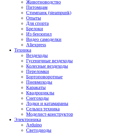
Животноводство
Питомцам
Стимпанк (steampunk)
Опыты
Для спорта
Брелоки
Из бензопил
Видео самоделки
Aliexpress
Техника
Вездеходы
Гусеничные вездеходы
Колесные вездеходы
Переломки
Бортоповоротные
Пневмоходы
Каракаты
Квадроциклы
Снегоходы
Лодки и катамараны
Сельхоз техника
Моделист-конструктор
Электроника
Arduino
Светодиоды