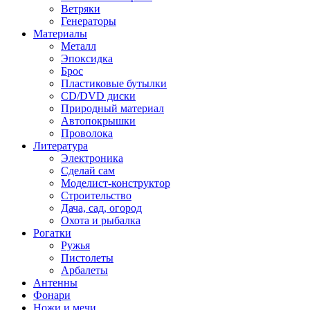
Ветряки
Генераторы
Материалы
Металл
Эпоксидка
Брос
Пластиковые бутылки
CD/DVD диски
Природный материал
Автопокрышки
Проволока
Литература
Электроника
Сделай сам
Моделист-конструктор
Строительство
Дача, сад, огород
Охота и рыбалка
Рогатки
Ружья
Пистолеты
Арбалеты
Антенны
Фонари
Ножи и мечи