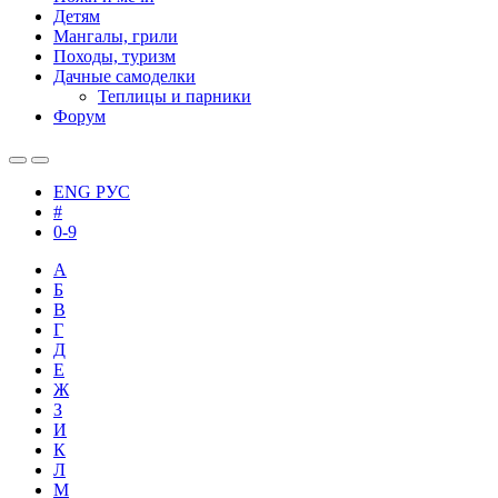
Детям
Мангалы, грили
Походы, туризм
Дачные самоделки
Теплицы и парники
Форум
ENG
РУС
#
0-9
А
Б
В
Г
Д
Е
Ж
З
И
К
Л
М