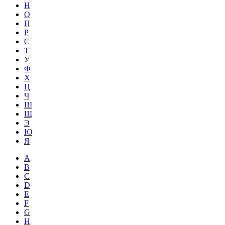
Н
О
П
Р
С
Т
У
Ф
Х
Ц
Ч
Ш
Щ
Э
Ю
Я
A
B
C
D
E
F
G
H