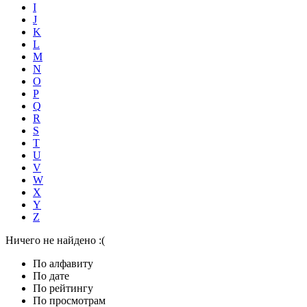
I
J
K
L
M
N
O
P
Q
R
S
T
U
V
W
X
Y
Z
Ничего не найдено :(
По алфавиту
По дате
По рейтингу
По просмотрам