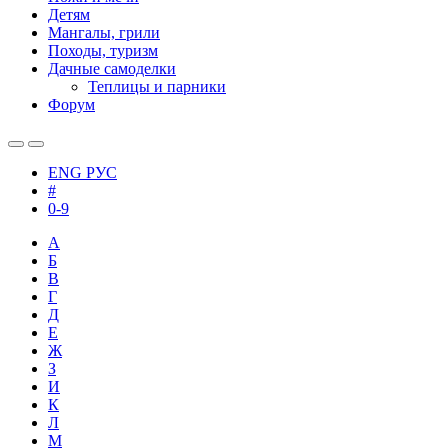
Детям
Мангалы, грили
Походы, туризм
Дачные самоделки
Теплицы и парники
Форум
ENG
РУС
#
0-9
А
Б
В
Г
Д
Е
Ж
З
И
К
Л
М