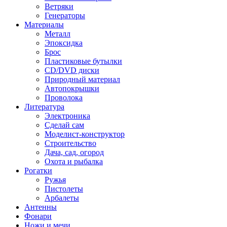
Ветряки
Генераторы
Материалы
Металл
Эпоксидка
Брос
Пластиковые бутылки
CD/DVD диски
Природный материал
Автопокрышки
Проволока
Литература
Электроника
Сделай сам
Моделист-конструктор
Строительство
Дача, сад, огород
Охота и рыбалка
Рогатки
Ружья
Пистолеты
Арбалеты
Антенны
Фонари
Ножи и мечи