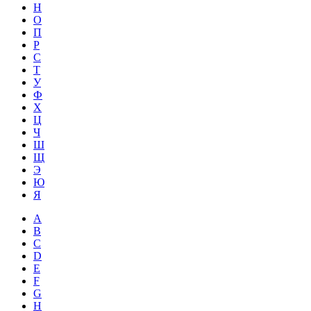
Н
О
П
Р
С
Т
У
Ф
Х
Ц
Ч
Ш
Щ
Э
Ю
Я
A
B
C
D
E
F
G
H