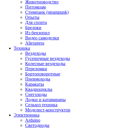
Животноводство
Питомцам
Стимпанк (steampunk)
Опыты
Для спорта
Брелоки
Из бензопил
Видео самоделки
Aliexpress
Техника
Вездеходы
Гусеничные вездеходы
Колесные вездеходы
Переломки
Бортоповоротные
Пневмоходы
Каракаты
Квадроциклы
Снегоходы
Лодки и катамараны
Сельхоз техника
Моделист-конструктор
Электроника
Arduino
Светодиоды