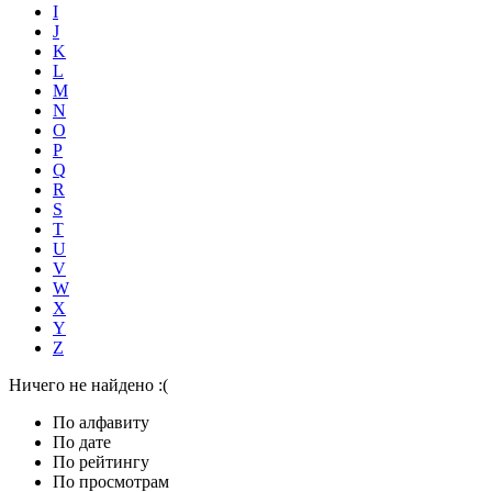
I
J
K
L
M
N
O
P
Q
R
S
T
U
V
W
X
Y
Z
Ничего не найдено :(
По алфавиту
По дате
По рейтингу
По просмотрам