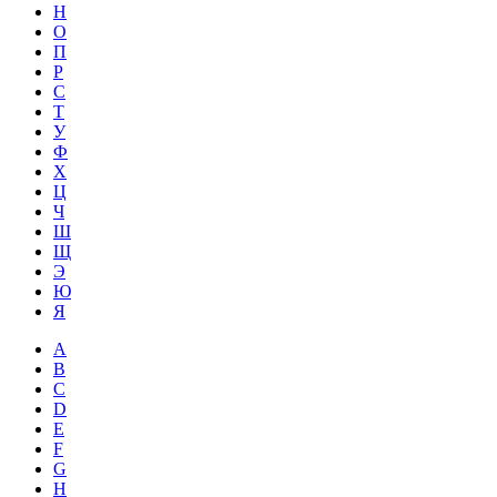
Н
О
П
Р
С
Т
У
Ф
Х
Ц
Ч
Ш
Щ
Э
Ю
Я
A
B
C
D
E
F
G
H