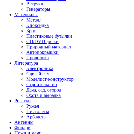
Ветряки
Генераторы
Материалы
Металл
Эпоксидка
Брос
Пластиковые бутылки
CD/DVD диски
Природный материал
Автопокрышки
Проволока
Литература
Электроника
Сделай сам
Моделист-конструктор
Строительство
Дача, сад, огород
Охота и рыбалка
Рогатки
Ружья
Пистолеты
Арбалеты
Антенны
Фонари
Ножи и мечи