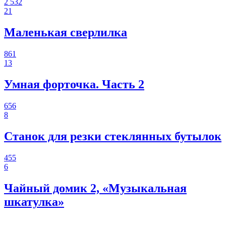
2 532
21
Маленькая сверлилка
861
13
Умная форточка. Часть 2
656
8
Станок для резки стеклянных бутылок
455
6
Чайный домик 2, «Музыкальная
шкатулка»