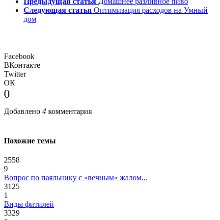
Предыдущая статья
Домашнее разливное пиво
Следующая статья
Оптимизация расходов на Умный
дом
Facebook
ВКонтакте
Twitter
ОК
0
Добавлено
4
комментария
Похожие темы
2558
9
Вопрос по паяльнику с «вечным» жалом...
3125
1
Виды фитилей
3329