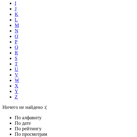
I
J
K
L
M
N
O
P
Q
R
S
T
U
V
W
X
Y
Z
Ничего не найдено :(
По алфавиту
По дате
По рейтингу
По просмотрам