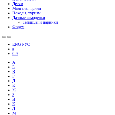
Детям
Мангалы, грили
Походы, туризм
Дачные самоделки
Теплицы и парники
Форум
ENG
РУС
#
0-9
А
Б
В
Г
Д
Е
Ж
З
И
К
Л
М