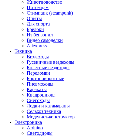
Животноводство
Питомцам
Стимпанк (steampunk)
Опыты
Для спорта
Брелоки
Из бензопил
Видео самоделки
Aliexpress
Техника
Вездеходы
Гусеничные вездеходы
Колесные вездеходы
Переломки
Бортоповоротные
Пневмоходы
Каракаты
Квадроциклы
Снегоходы
Лодки и катамараны
Сельхоз техника
Моделист-конструктор
Электроника
Arduino
Светодиоды