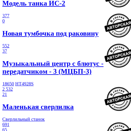
Модель танка ИС-2
377
0
Новая тумбочка под раковину
552
37
Музыкальный центр с блютус -
передатчиком - 3 (МЦБП-3)
18650
HT4928S
2 532
21
Маленькая сверлилка
Сверлильный станок
691
65