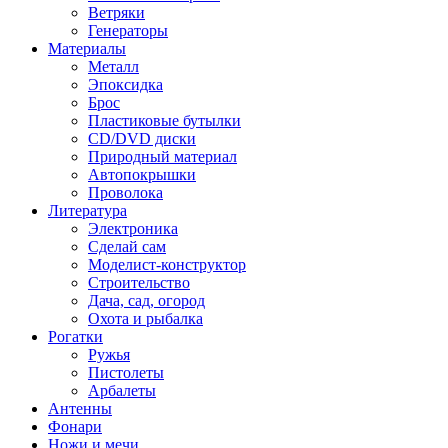
Ветряки
Генераторы
Материалы
Металл
Эпоксидка
Брос
Пластиковые бутылки
CD/DVD диски
Природный материал
Автопокрышки
Проволока
Литература
Электроника
Сделай сам
Моделист-конструктор
Строительство
Дача, сад, огород
Охота и рыбалка
Рогатки
Ружья
Пистолеты
Арбалеты
Антенны
Фонари
Ножи и мечи