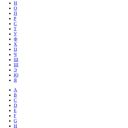
Н
О
П
Р
С
Т
У
Ф
Х
Ц
Ч
Ш
Щ
Э
Ю
Я
A
B
C
D
E
F
G
H