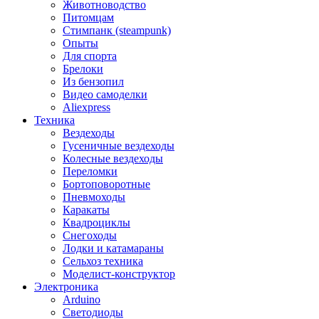
Животноводство
Питомцам
Стимпанк (steampunk)
Опыты
Для спорта
Брелоки
Из бензопил
Видео самоделки
Aliexpress
Техника
Вездеходы
Гусеничные вездеходы
Колесные вездеходы
Переломки
Бортоповоротные
Пневмоходы
Каракаты
Квадроциклы
Снегоходы
Лодки и катамараны
Сельхоз техника
Моделист-конструктор
Электроника
Arduino
Светодиоды