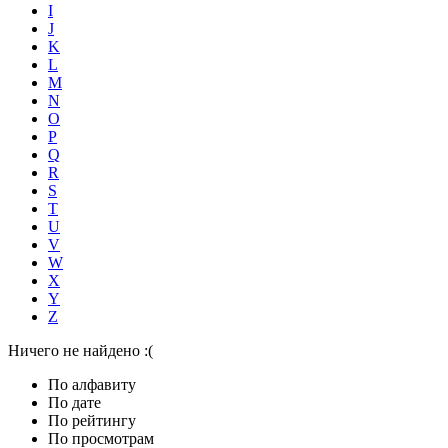
I
J
K
L
M
N
O
P
Q
R
S
T
U
V
W
X
Y
Z
Ничего не найдено :(
По алфавиту
По дате
По рейтингу
По просмотрам