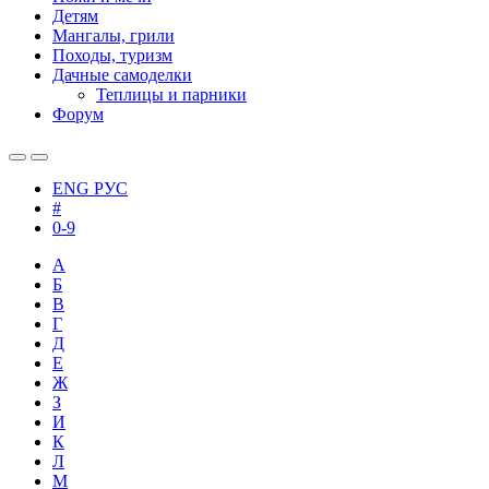
Детям
Мангалы, грили
Походы, туризм
Дачные самоделки
Теплицы и парники
Форум
ENG
РУС
#
0-9
А
Б
В
Г
Д
Е
Ж
З
И
К
Л
М