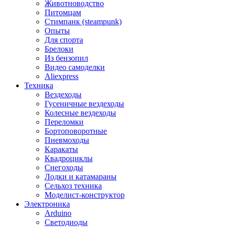
Животноводство
Питомцам
Стимпанк (steampunk)
Опыты
Для спорта
Брелоки
Из бензопил
Видео самоделки
Aliexpress
Техника
Вездеходы
Гусеничные вездеходы
Колесные вездеходы
Переломки
Бортоповоротные
Пневмоходы
Каракаты
Квадроциклы
Снегоходы
Лодки и катамараны
Сельхоз техника
Моделист-конструктор
Электроника
Arduino
Светодиоды