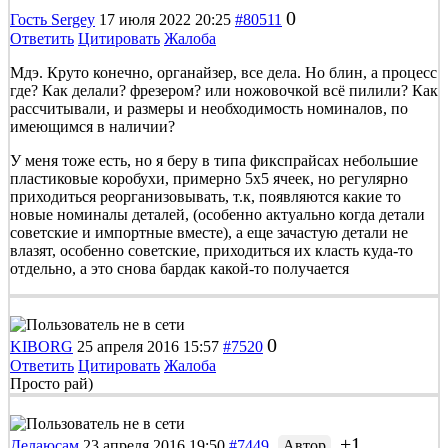
0
Гость Sergey
17 июля 2022 20:25
#80511
Ответить
Цитировать
Жалоба
Мдэ. Круто конечно, органайзер, все дела. Но блин, а процесс
где? Как делали? фрезером? или ножовочкой всё пилили? Как
рассчитывали, и размеры и необходимость номиналов, по
имеющимся в наличии?
У меня тоже есть, но я беру в типа фикспрайсах небольшие
пластиковые коробухи, примерно 5х5 ячеек, но регулярно
приходиться реорганизовывать, т.к, появляются какие то
новые номиналы деталей, (особенно актуально когда детали
советские и импортные вместе), а еще зачастую детали не
влазят, особенно советские, приходиться их класть куда-то
отдельно, а это снова бардак какой-то получается
0
KIBORG
25 апреля 2016 15:57
#7520
Ответить
Цитировать
Жалоба
Просто рай)
+1
Делаюсам
23 апреля 2016 19:50
#7449
Автор