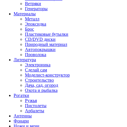
Ветряки
Генераторы
Материалы
Металл
Эпоксидка
Брос
Пластиковые бутылки
CD/DVD диски
Природный материал
Автопокрышки
Проволока
Литература
Электроника
Сделай сам
Моделист-конструктор
Строительство
Дача, сад, огород
Охота и рыбалка
Рогатки
Ружья
Пистолеты
Арбалеты
Антенны
Фонари
Ножи и мечи