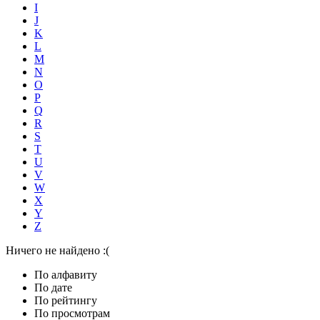
I
J
K
L
M
N
O
P
Q
R
S
T
U
V
W
X
Y
Z
Ничего не найдено :(
По алфавиту
По дате
По рейтингу
По просмотрам