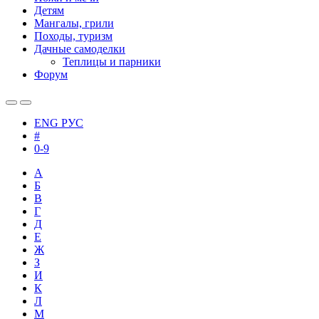
Детям
Мангалы, грили
Походы, туризм
Дачные самоделки
Теплицы и парники
Форум
ENG
РУС
#
0-9
А
Б
В
Г
Д
Е
Ж
З
И
К
Л
М