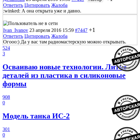
Ответить
Цитировать
Жалоба
:winked: А она открыта уже и давно.
+1
Ivan_Ivanov
23 апреля 2016 15:59
#7447
Ответить
Цитировать
Жалоба
Огооо:) Да у вас там радиомастерскую можно открывать.
524
3
Осваиваю новые технологии. Литье
деталей из пластика в силиконовые
формы
908
0
Модель танка ИС-2
301
0