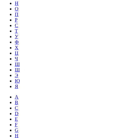
Н
О
П
Р
С
Т
У
Ф
Х
Ц
Ч
Ш
Щ
Э
Ю
Я
A
B
C
D
E
F
G
H