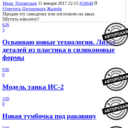
0
Иван_Похмельев
11 января 2017 22:15
#10649
Ответить
Цитировать
Жалоба
Продам эту самоделку или изготовлю на заказ.
Шутить изволите?
626
3
Осваиваю новые технологии. Литье
деталей из пластика в силиконовые
формы
936
0
Модель танка ИС-2
339
0
Новая тумбочка под раковину