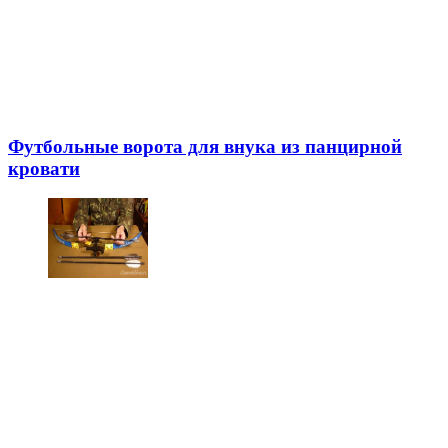
Футбольные ворота для внука из панцирной
кровати