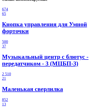
674
65
Кнопка управления для Умной
форточки
500
37
Музыкальный центр с блютус -
передатчиком - 3 (МЦБП-3)
2 510
21
Маленькая сверлилка
852
13