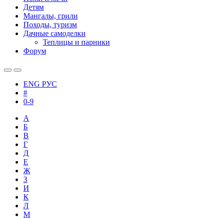
Детям
Мангалы, грили
Походы, туризм
Дачные самоделки
Теплицы и парники
Форум
ENG
РУС
#
0-9
А
Б
В
Г
Д
Е
Ж
З
И
К
Л
М