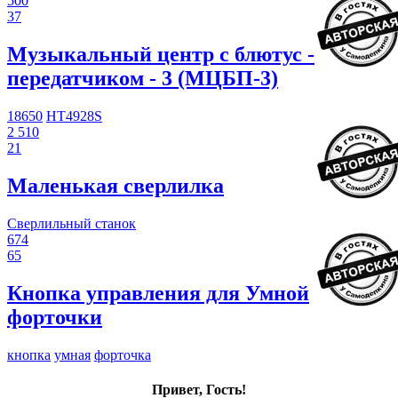
500
37
Музыкальный центр с блютус -
передатчиком - 3 (МЦБП-3)
18650
HT4928S
2 510
21
Маленькая сверлилка
Сверлильный станок
674
65
Кнопка управления для Умной
форточки
кнопка
умная
форточка
Привет, Гость!