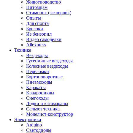
Животноводство
Питомцам
Стимпанк (steampunk)
Опыты
Для спорта
Брелоки
Из бензопил
Видео самоделки
Aliexpress
Техника
Вездеходы
Гусеничные вездеходы
Колесные вездеходы
Переломки
Бортоповоротные
Пневмоходы
Каракаты
Квадроциклы
Снегоходы
Лодки и катамараны
Сельхоз техника
Моделист-конструктор
Электроника
Arduino
Светодиоды