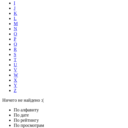
I
J
K
L
M
N
O
P
Q
R
S
T
U
V
W
X
Y
Z
Ничего не найдено :(
По алфавиту
По дате
По рейтингу
По просмотрам