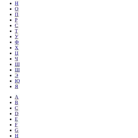
Н
О
П
Р
С
Т
У
Ф
Х
Ц
Ч
Ш
Щ
Э
Ю
Я
A
B
C
D
E
F
G
H