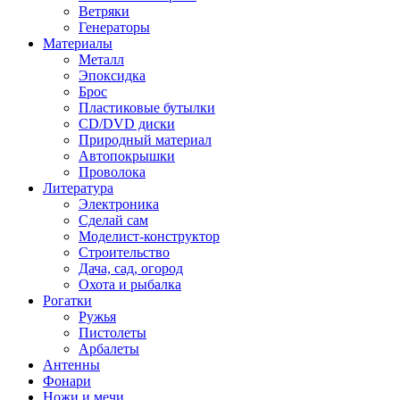
Ветряки
Генераторы
Материалы
Металл
Эпоксидка
Брос
Пластиковые бутылки
CD/DVD диски
Природный материал
Автопокрышки
Проволока
Литература
Электроника
Сделай сам
Моделист-конструктор
Строительство
Дача, сад, огород
Охота и рыбалка
Рогатки
Ружья
Пистолеты
Арбалеты
Антенны
Фонари
Ножи и мечи