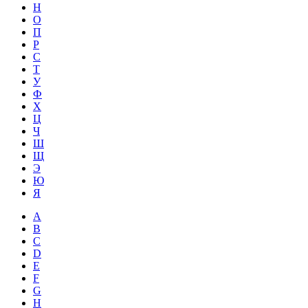
Н
О
П
Р
С
Т
У
Ф
Х
Ц
Ч
Ш
Щ
Э
Ю
Я
A
B
C
D
E
F
G
H