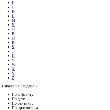
I
J
K
L
M
N
O
P
Q
R
S
T
U
V
W
X
Y
Z
Ничего не найдено :(
По алфавиту
По дате
По рейтингу
По просмотрам