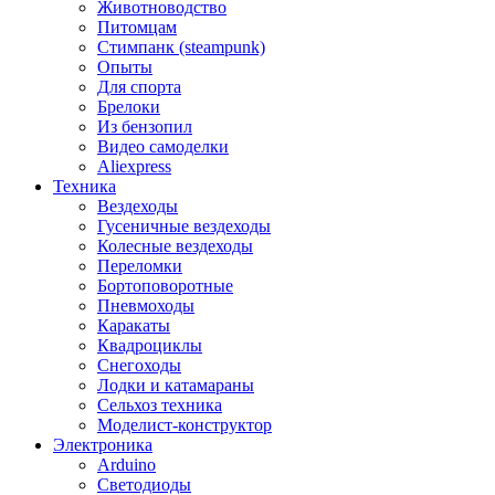
Животноводство
Питомцам
Стимпанк (steampunk)
Опыты
Для спорта
Брелоки
Из бензопил
Видео самоделки
Aliexpress
Техника
Вездеходы
Гусеничные вездеходы
Колесные вездеходы
Переломки
Бортоповоротные
Пневмоходы
Каракаты
Квадроциклы
Снегоходы
Лодки и катамараны
Сельхоз техника
Моделист-конструктор
Электроника
Arduino
Светодиоды