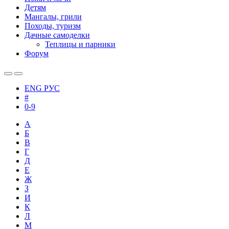
Детям
Мангалы, грили
Походы, туризм
Дачные самоделки
Теплицы и парники
Форум
ENG
РУС
#
0-9
А
Б
В
Г
Д
Е
Ж
З
И
К
Л
М