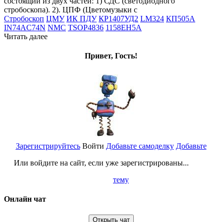
состоящий из двух частей: 1) СДС (светодиодного
стробоскопа). 2). ЦПФ (Цветомузыки с
Стробоскоп
ЦМУ
ИК ПДУ
КР1407УД2
LM324
КП505А
IN74AC74N
NMC
TSOP4836
1158ЕН5А
Читать далее
Привет, Гость!
Зарегистрируйтесь
Войти
Добавьте самоделку
Добавьте
Или войдите на сайт, если уже зарегистрированы...
тему
Онлайн чат
Открыть чат