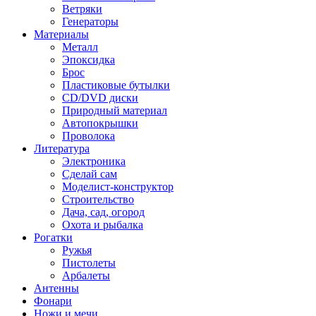
Ветряки
Генераторы
Материалы
Металл
Эпоксидка
Брос
Пластиковые бутылки
CD/DVD диски
Природный материал
Автопокрышки
Проволока
Литература
Электроника
Сделай сам
Моделист-конструктор
Строительство
Дача, сад, огород
Охота и рыбалка
Рогатки
Ружья
Пистолеты
Арбалеты
Антенны
Фонари
Ножи и мечи