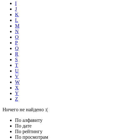
I
J
K
L
M
N
O
P
Q
R
S
T
U
V
W
X
Y
Z
Ничего не найдено :(
По алфавиту
По дате
По рейтингу
По просмотрам