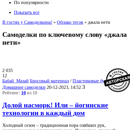
По популярности
Показать все
В гостях у Самоделкина!
»
Облако тегов
» джала нети
Самоделки по ключевому слову «джала
нети»
2 035
12
Бабай_Мазай
Бросовый материал
/
Пластиковые бутылки
/
3
Домашние самоделки
20-12-2023, 14:52
Рейтинг:
10
из 10
Долой насморк! Или – йогинские
технологии в каждый дом
Холодный сезон – традиционная пора озябших рук,