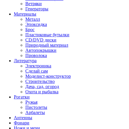
Ветряки
Генераторы
Материалы
Металл
Эпоксидка
Брос
Пластиковые бутылки
CD/DVD диски
Природный материал
Автопокрышки
Проволока
Литература
Электроника
Сделай сам
Моделист-конструктор
Строительство
Дача, сад, огород
Охота и рыбалка
Рогатки
Ружья
Пистолеты
Арбалеты
Антенны
Фонари
Ножи и мечи