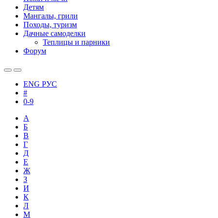
Детям
Мангалы, грили
Походы, туризм
Дачные самоделки
Теплицы и парники
Форум
ENG
РУС
#
0-9
А
Б
В
Г
Д
Е
Ж
З
И
К
Л
М