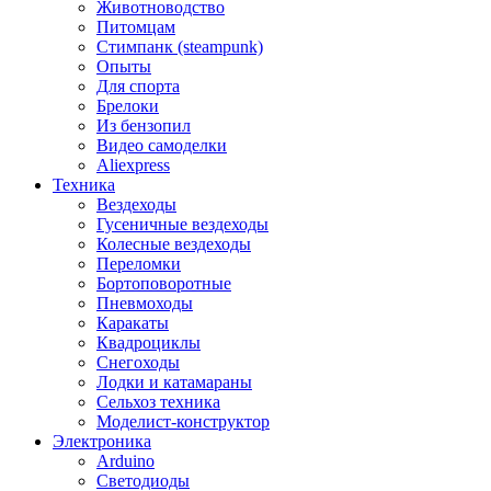
Животноводство
Питомцам
Стимпанк (steampunk)
Опыты
Для спорта
Брелоки
Из бензопил
Видео самоделки
Aliexpress
Техника
Вездеходы
Гусеничные вездеходы
Колесные вездеходы
Переломки
Бортоповоротные
Пневмоходы
Каракаты
Квадроциклы
Снегоходы
Лодки и катамараны
Сельхоз техника
Моделист-конструктор
Электроника
Arduino
Светодиоды