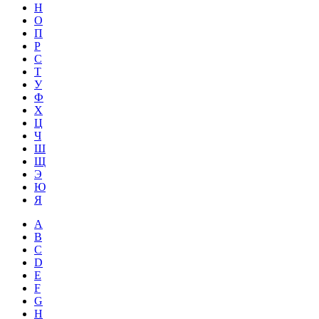
Н
О
П
Р
С
Т
У
Ф
Х
Ц
Ч
Ш
Щ
Э
Ю
Я
A
B
C
D
E
F
G
H