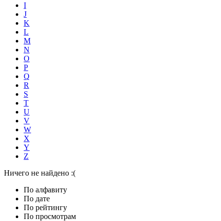
I
J
K
L
M
N
O
P
Q
R
S
T
U
V
W
X
Y
Z
Ничего не найдено :(
По алфавиту
По дате
По рейтингу
По просмотрам