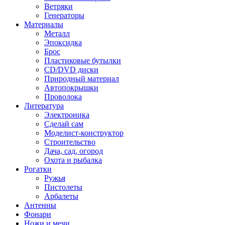
Ветряки
Генераторы
Материалы
Металл
Эпоксидка
Брос
Пластиковые бутылки
CD/DVD диски
Природный материал
Автопокрышки
Проволока
Литература
Электроника
Сделай сам
Моделист-конструктор
Строительство
Дача, сад, огород
Охота и рыбалка
Рогатки
Ружья
Пистолеты
Арбалеты
Антенны
Фонари
Ножи и мечи