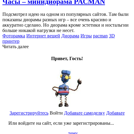
Часы – минидиорама PACMAN
Подсмотрел идею на одном из популярных сайтов. Там были
показаны диорамы разных игр – все очень красиво и
аккуратно сделано. Но диорама кроме эстетики и ностальгии
больше никакой нагрузки не несет.
Фоторамка
Интернет вещей
Диорама
Игры
pacman
3D
принтер
Читать далее
Привет, Гость!
Зарегистрируйтесь
Войти
Добавьте самоделку
Добавьте
Или войдите на сайт, если уже зарегистрированы...
тему