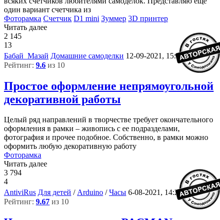
всяких счетчиков любителями самоделок. Представляю еще
один вариант счетчика из
Фоторамка
Счетчик
D1 mini
Зуммер
3D принтер
Читать далее
2 145
13
8
Бабай_Мазай
Домашние самоделки
12-09-2021, 15:26
Рейтинг:
9.6
из 10
Простое оформление непрямоугольной
декоративной работы
Целый ряд направлений в творчестве требует окончательного
оформления в рамки – живопись с ее подразделами,
фотография и прочее подобное. Собственно, в рамки можно
оформить любую декоративную работу
Фоторамка
Читать далее
3 794
4
15
AntiviRus
Для детей
/
Arduino
/
Часы
6-08-2021, 14:26
Рейтинг:
9.67
из 10