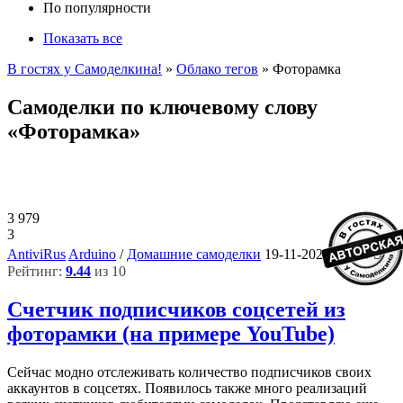
По популярности
Показать все
В гостях у Самоделкина!
»
Облако тегов
» Фоторамка
Самоделки по ключевому слову
«Фоторамка»
3 979
3
5
AntiviRus
Arduino
/
Домашние самоделки
19-11-2021, 03:15
Рейтинг:
9.44
из 10
Счетчик подписчиков соцсетей из
фоторамки (на примере YouTube)
Сейчас модно отслеживать количество подписчиков своих
аккаунтов в соцсетях. Появилось также много реализаций