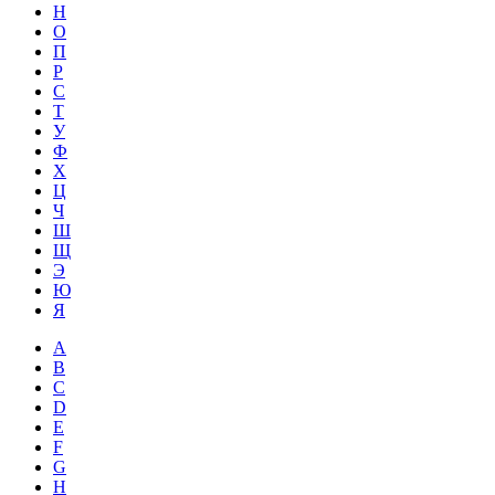
Н
О
П
Р
С
Т
У
Ф
Х
Ц
Ч
Ш
Щ
Э
Ю
Я
A
B
C
D
E
F
G
H