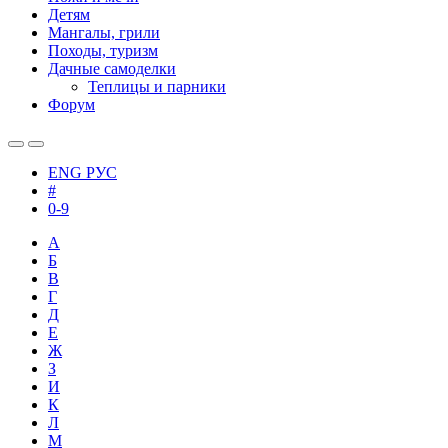
Детям
Мангалы, грили
Походы, туризм
Дачные самоделки
Теплицы и парники
Форум
ENG
РУС
#
0-9
А
Б
В
Г
Д
Е
Ж
З
И
К
Л
М