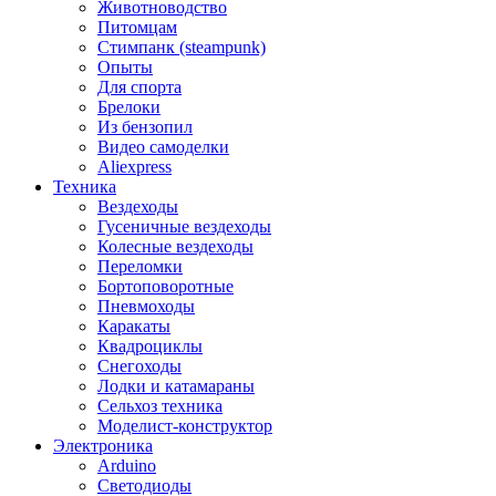
Животноводство
Питомцам
Стимпанк (steampunk)
Опыты
Для спорта
Брелоки
Из бензопил
Видео самоделки
Aliexpress
Техника
Вездеходы
Гусеничные вездеходы
Колесные вездеходы
Переломки
Бортоповоротные
Пневмоходы
Каракаты
Квадроциклы
Снегоходы
Лодки и катамараны
Сельхоз техника
Моделист-конструктор
Электроника
Arduino
Светодиоды