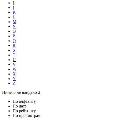
I
J
K
L
M
N
O
P
Q
R
S
T
U
V
W
X
Y
Z
Ничего не найдено :(
По алфавиту
По дате
По рейтингу
По просмотрам