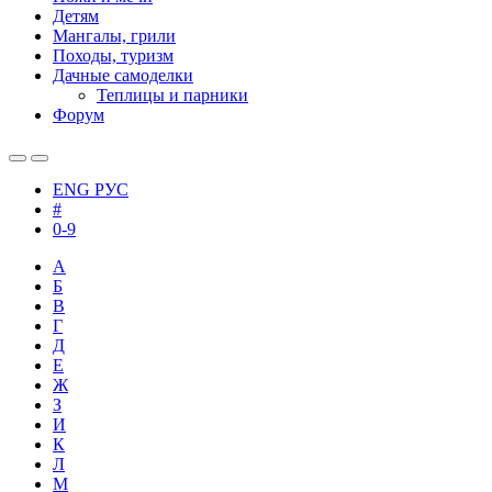
Детям
Мангалы, грили
Походы, туризм
Дачные самоделки
Теплицы и парники
Форум
ENG
РУС
#
0-9
А
Б
В
Г
Д
Е
Ж
З
И
К
Л
М