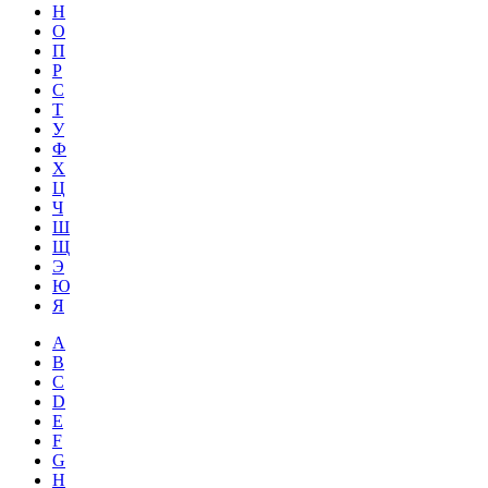
Н
О
П
Р
С
Т
У
Ф
Х
Ц
Ч
Ш
Щ
Э
Ю
Я
A
B
C
D
E
F
G
H