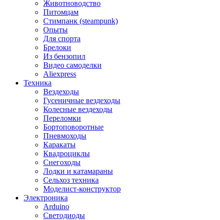
Животноводство
Питомцам
Стимпанк (steampunk)
Опыты
Для спорта
Брелоки
Из бензопил
Видео самоделки
Aliexpress
Техника
Вездеходы
Гусеничные вездеходы
Колесные вездеходы
Переломки
Бортоповоротные
Пневмоходы
Каракаты
Квадроциклы
Снегоходы
Лодки и катамараны
Сельхоз техника
Моделист-конструктор
Электроника
Arduino
Светодиоды