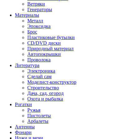
Ветряки
Генераторы
Материалы
Металл
Эпоксидка
Брос
Пластиковые бутылки
CD/DVD диски
Природный материал
Автопокрышки
Проволока
Литература
Электроника
Сделай сам
Моделист-конструктор
Строительство
Дача, сад, огород
Охота и рыбалка
Рогатки
Ружья
Пистолеты
Арбалеты
Антенны
Фонари
Ножи и мечи