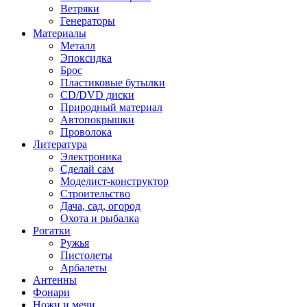
Ветряки
Генераторы
Материалы
Металл
Эпоксидка
Брос
Пластиковые бутылки
CD/DVD диски
Природный материал
Автопокрышки
Проволока
Литература
Электроника
Сделай сам
Моделист-конструктор
Строительство
Дача, сад, огород
Охота и рыбалка
Рогатки
Ружья
Пистолеты
Арбалеты
Антенны
Фонари
Ножи и мечи