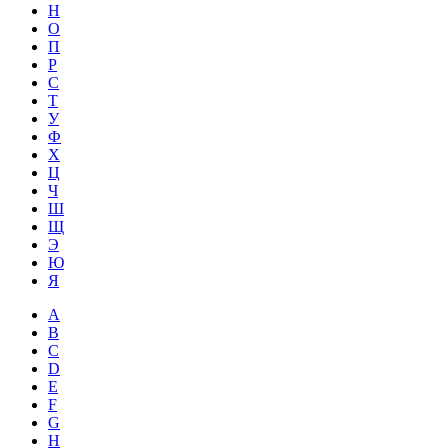
Н
О
П
Р
С
Т
У
Ф
Х
Ц
Ч
Ш
Щ
Э
Ю
Я
A
B
C
D
E
F
G
H