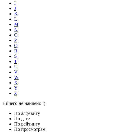
I
J
K
L
M
N
O
P
Q
R
S
T
U
V
W
X
Y
Z
Ничего не найдено :(
По алфавиту
По дате
По рейтингу
По просмотрам