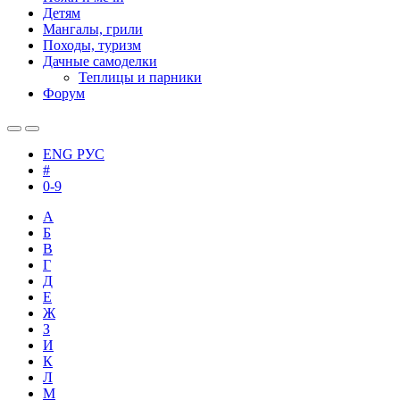
Детям
Мангалы, грили
Походы, туризм
Дачные самоделки
Теплицы и парники
Форум
ENG
РУС
#
0-9
А
Б
В
Г
Д
Е
Ж
З
И
К
Л
М