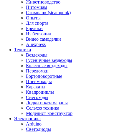
Животноводство
Питомцам
Стимпанк (steampunk)
Опыты
Для спорта
Брелоки
Из бензопил
Видео самоделки
Aliexpress
Техника
Вездеходы
Гусеничные вездеходы
Колесные вездеходы
Переломки
Бортоповоротные
Пневмоходы
Каракаты
Квадроциклы
Снегоходы
Лодки и катамараны
Сельхоз техника
Моделист-конструктор
Электроника
Arduino
Светодиоды